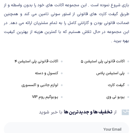
تیم با بازی کردن راش مأموریت‌ها را تموم کنید و حتی در قسمت Clubs، همراه
بازی شروع نموده است . این مجموعه اکانت های خود را بدون واسطه و از
دوستان هرکدام یکی از پنج بازیکن این حالت را کنترل کنید.
طریق گیفت کارت های قانونی از استور سونی تامین می کند و همچنین
ضمانت قانونی بودن و گارانتی کامل را به تمام مشتریان ارائه می دهد. در
این مجموعه در حال تلاش هستیم که با کمترین هزینه از بهترین کیفیت
بهره ببرید .
تغییرات گیم پلی FC 25
اکانت قانونی پلی استیشن ۵
اکانت قانونی پلی استیشن ۴
مهم‌ترین ویژگی یک بازی فوتبال گیم‌پلی آن است. تغییر بزرگ و مهم در گیم‌پلی FC
پلی استیشن پلاس
کنسول و دسته
25، عوض شدن چینش تاکتیک تیم با سیستم جدیدی به اسم FC IQ است. با
گیفت کارت
لوازم جانبی و اکسسوری
این سیستم خیلی پرجزییات‌تر از قبل می‌توانید نقش هر بازیکن را در زمین
پوبو تی وی
پوبوگیم روم VIP
مشخص و تعیین کنید که هر بازیکنی، دقیقا به چه شکلی باید بازی کند و در
تاکتیک کلی نقش داشته باشد. این سیستم گزینه‌های خیلی زیادی برای
از
تخفیف ها و جدیدترین ها
با خبر شوید
شخصی‌سازی نقش بازیکنان و سیستم بازی کلی تیم در پی خواهد داشت و حتی
این ویژگی‌ها تا حدی پرجزییات توصیف شده است که EA، امکانی فراهم کرده تا
بازیکنان بتوانند از طریق یک کد تاکتیک‌های خودشان را با سایر بازیکنان بازی به