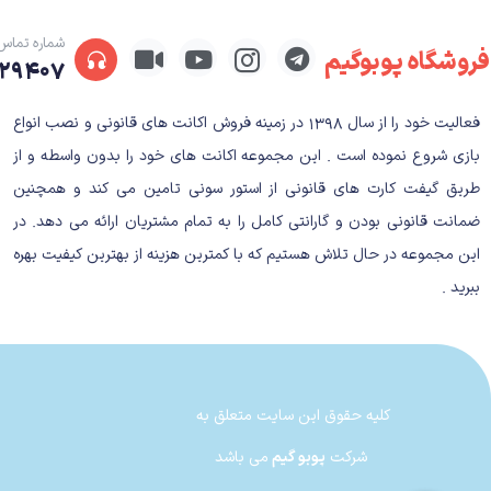
شماره تماس
فروشگاه پوبوگیم
۲۹۴۰۷
Rayman Legends
داستان بازی Rayman Legends
فعالیت خود را از سال ۱۳۹۸ در زمینه فروش اکانت های قانونی و نصب انواع
بازی شروع نموده است . این مجموعه اکانت های خود را بدون واسطه و از
طریق گیفت کارت های قانونی از استور سونی تامین می کند و همچنین
ضمانت قانونی بودن و گارانتی کامل را به تمام مشتریان ارائه می دهد. در
این مجموعه در حال تلاش هستیم که با کمترین هزینه از بهترین کیفیت بهره
ببرید .
روایت نجات دنیا توسط ریمن و دوستان خنگ اوست .
همانطور که می دانید داستان در یک بازی با این سبک تق
راست و سادهبدون هیچ پیچیدگی بی موردی که روند بازی 
کلیه حقوق این سایت متعلق به
انداختن آن به شکلی تکراری که شاید هر دفعه برای بعض
شرکت
پوبو گیم
می باشد
روند جذاب بازی نشده و به گیم پلی بازی آسیبی نرساند و خ