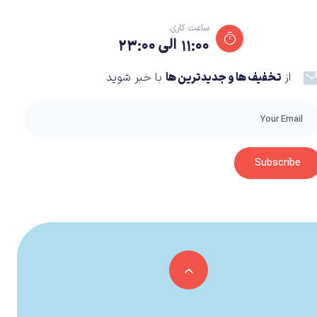
ساعت کاری
۱۱:۰۰ الی ۲۳:۰۰
از
تخفیف ها و جدیدترین ها
با خبر شوید
یک قرن از شکست دادن کابوس ها توسط ریمن و دوستانش در Origins گذشته و آنها در طول این صد سال به خواب فرو رفته بودند تا اینکه ۵ نفر از اعضای Dark Teensie که لباسی مابین جادوگر و
Subscribe
شعبده باز را بر تن دارند ، تمام Teensie ها را زندانی کرده اند . یکی نفر از زندانی ها گریخته و برای نجات همه ، مجبور می شود تا قهرمانان را از خوابی طولانی بیدار کند. داستان Legends نیز دوباره
ازی هم مانند دیگر بازی های این سبک است و داستانی سر
ا به دنبال یکی از آدم بد های قصه رفته و بعد از گیر
رین نکته در نوع روایت این نوع بازی این است که مانع
پلی قرار بگیراد تا اینکه در برابر آن بایستد .