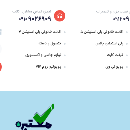
 نصب بازی و تعمیرات
شماره تماس مشاوره اکانت
۹۰۲۶۹۰۹
۰۹
۰۹۱۰
۰۹۱۲
اکانت قانونی پلی استیشن ۵
اکانت قانونی پلی استیشن ۴
پلی استیشن پلاس
کنسول و دسته
گیفت کارت
لوازم جانبی و اکسسوری
پوبو تی وی
پوبوگیم روم VIP
ریبا بهانه ای برای توجیه کارهایی است که گیمر در طول گیم پلی انجام می دهد . این ب
را دچار افت کند ، روایت می کند . هر بار که مراحل یک تالار رو به اتمام است ، شم
ی ه جالب باشد ولی برای بعضی خسته کننده ، به سیاره ای دیگر می فرستند . اما مهم ت
وشبختانه سازندگان این امر را به خوبی رعایت کرده اند و باعث شده که داستان در کنار گیم 