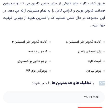
موفقیت به این عنوان را داد چرا که اگر صادقانه بخواهیم به قضیه نگاه کنیم،
طریق گیفت کارت های قانونی از استور سونی تامین می کند و همچنین
متوجه خواهیم شد که نه گیم پلی بازی چیز خاص و مطرحی داشت و نه گرافیک.
ضمانت قانونی بودن و گارانتی کامل را به تمام مشتریان ارائه می دهد. در
جدا از این موارد، عناوینی نیز این قضیه برای آن ها کاملا مشهود است اما با روایت
این مجموعه در حال تلاش هستیم که با کمترین هزینه از بهترین کیفیت
نامناسب داستان، همه چیز را خراب و به قول معروف حیف و میل می کنند. خیلی
بهره ببرید .
ها، از لطفی که داستان در حق موفقیت بازی می کند، بی خبرند و نمی خواهند
دیگر به خود بیایند.
اکانت قانونی پلی استیشن ۵
اکانت قانونی پلی استیشن ۴
انحصاری بزرگ سونی TLOU، از همه ی لحاظ عالی کار شده بود. گیم پلی بی نظیر،
پلی استیشن پلاس
کنسول و دسته
صدا گذاری بی نقص و گرافیک محشر. همه به لطف نایتی داگ، خوب از آب در
امدند. اما رکنی که در این بین بیش تر از همه خودنمایی می کرد، داستان زیبای
گیفت کارت
لوازم جانبی و اکسسوری
بازی بود. هیچ کس نمی توانست صحنه ی بعدی را پیش بینی کند و همه چیز
پوبو تی وی
پوبوگیم روم VIP
طبق روند خود خوب پیش می رفت. اما از این بحث بگذریم. در اخرین قسمت
Thief لازم به تظاهر نیست. لازم از تعریف و تمجید نیست، و همه چیز مثل روز از
از
تخفیف ها و جدیدترین ها
با خبر شوید
قبل انتشار بازی روشن بود. در طی پیش نمایش هایی که در این باره نوشته شدند،
به کمبود و نقایص داستان پی بردیم. داستان بازی بدون هیچ مقدمه و با صحبت
شخصیت اصلی شروع می شود.