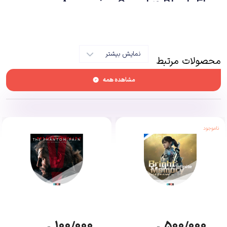
Assassins Creed 4 Black Flag
کارائیب، سال ۱۷۱۵. دزدان دریایی افسانه ای بر خشکی و دریا حکومت می کنند،
ثروت ها را غارت می کنند و امپراتوری ها را به زانو در می آورند. در میان این قانون
شکنان، ادوارد کنوی، یک کاپیتان جوان نترس است که احترام دزدان دریایی را به
نمایش بیشتر
محصولات مرتبط
خود جلب می کند، اما عطش او برای طلا و شکوه ممکن است هر چیزی را که
ساخته اند نابود کند.
مشاهده همه
Assassins Creed Unity
پاریس، سال 1789. برای قرن ها، فرانسه توسط افراد معدودی از ممتاز اداره می
ناموجود
شد. دیگر نه. در این روز مردم پاریس علیه استبداد قیام کرده اند. اکنون، در میان
یکی از بی‌نظم‌ترین و بی‌رحم‌ترین انقلاب‌های تاریخ، سرنوشت یک ملت بر لبه تیغ
Assassin قرار دارد.
Assassins Creed Syndicate
لندن، سال ۱۸۶۸. انقلاب صنعتی کیف نخبگان را چاق می کند در حالی که طبقه
۱۰۰/۰۰۰
۵۰۰/۰۰۰
–
–