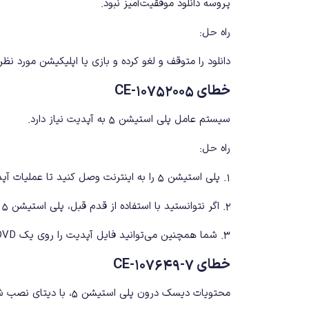
پروسه دانلود موفقیت‌آمیز نبود.
راه حل:
دانلود را متوقف و لغو کرده و بازی یا اپلیکیشن مورد نظر 
خطای CE-10752005
سیستم عامل پلی استیشن ۵ به آپدیت نیاز دارد.
راه حل:
۱. پلی استیشن ۵ را به اینترنت وصل کنید تا عملیات آپدیت آغاز شود.
۲. اگر نتوانستید با استفاده از قدم قبل، پلی استیشن 5 را آپدیت کنید، فایل آپدیت را روی فلش USB ریخته و از منوی System در تنظیمات کنسول، آپدیت را نصب کنید.
۳. شما همچنین می‌توانید فایل آپدیت را روی یک DVD یا بلوری بریزید و با قرار دادن دیسک در درایو نوری پلی استیشن 5، آپدیت کنسول را نصب کنید.
خطای CE-107649-7
محتویات دیسک درون پلی استیشن ۵، با دیتای نصب شده مغایرت دارند.