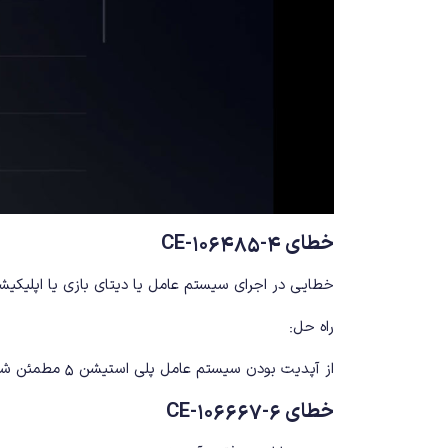
خطای CE-106485-4
خطایی در اجرای سیستم عامل یا دیتای بازی یا اپلیکی
راه حل:
از آپدیت بودن سیستم عامل پلی استیشن ۵ مطمئن شوید و آن را آپدیت کنید.
خطای CE-106667-6