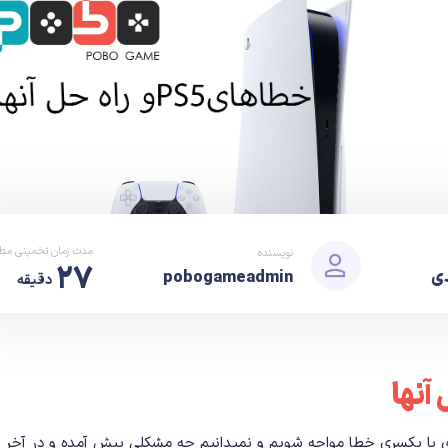
مدت زمان تخمینی مطا
نویسنده
۲۷
دی
pobogameadmin
دقیقه
 یکسری خطا مواجه شویم و نمیدانیم چه مشکلی پیش آمده و در آخر مجبو