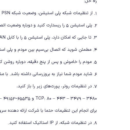
راه حل:
۱. از تنظیمات شبکه پلی استیشن، وضعیت شبکه PSN را بررسی کنید.
۲. پلی استیشن 5 را ریستارت کنید و دوباره وضعیت اتصال به PSN را بررسی کنید.
۳. تا جایی که امکان دارد، پلی استیشن 5 را با کابل LAN به مودم یا روتر خود وصل کنید.
۴. مطمئن شوید که اتصال بی‌سیم بین مودم و پلی استیشن ۵ به اندازه کافی قوی باشد. پیشنهاد می‌شود که هر دو دستگاه در یک اتاق باشند و مانعی میان آن‌ها نباشد.
۵. مودم را خاموش و پس از پنج دقیقه، دوباره روشن کنید.
۶. شاید مودم شما نیاز به بروزرسانی داشته باشد. با مشورت با شرکت ارائه دهنده سرویس اینترنت، فرم‌ور مودم را آپدیت کند.
۷. در تنظیمات روتر، پورت‌های زیر را باز کنید:
TCP: 80 – 443 – 3479 – 3480 و UDP: 3478 – 3479 – 49152~65535
برای انجام این تنظیمات حتما با شرکت ارائه دهنده سر
۸. در تنظیمات شبکه،‌ از IP استاتیک استفاده کنید.