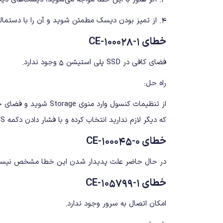
۴. از تمیز بودن دیسک مطمئن شوید و آن را با دستمالی نرم و تمیز، پاک کنید.
خطای CE-100028-1
فضای کافی در SSD پلی استیشن 5 وجود ندارد.
راه حل:
که دیگر لازم ندارید انتخاب کرده و با فشار دادن دکمه OPTIONS، از منوی کشویی ظاهر شده، گزینه Delete را انتخاب کنید.
خطای CE-100045-0
در حال حاضر علت پدیدار شدن این خطا مشخص نیست و
خطای CE-105799-1
امکان اتصال به سرور وجود ندارد.