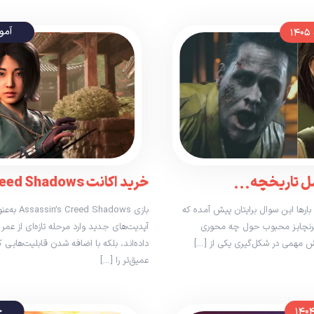
آمو
ل تاریخچه...
خرید اکانت Assassin’s Creed Shadows | بررسی آپدیت...
ل (Resident Evil) باشید، احتمالا بارها این سوال برایتان پیش آمده که
بازی ows
فرنچایز محبوب حول چه محوری
آپدیت‌های جدید وارد مرحله تازه‌ای از عمر 
ش مهمی در شکل‌گیری یکی از […]
داده‌اند، بلکه با اضافه شدن قابلیت‌هایی 
عمیق‌تر را […]
خ