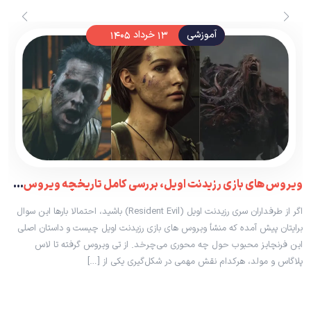
آموزشی
۱۳ خرداد ۱۴۰۵
ویروس های بازی رزیدنت اویل، بررسی کامل تاریخچه ویروس‌ها و داستان Resident Evil
اگر از طرفداران سری رزیدنت اویل (Resident Evil) باشید، احتمالا بارها این سوال
برایتان پیش آمده که منشأ ویروس های بازی رزیدنت اویل چیست و داستان اصلی
این فرنچایز محبوب حول چه محوری می‌چرخد. از تی ویروس گرفته تا لاس
پلاگاس و مولد، هرکدام نقش مهمی در شکل‌گیری یکی از […]