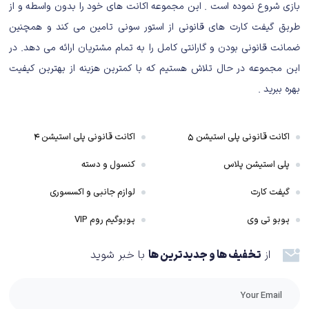
بازی شروع نموده است . این مجموعه اکانت های خود را بدون واسطه و از
طریق گیفت کارت های قانونی از استور سونی تامین می کند و همچنین
ضمانت قانونی بودن و گارانتی کامل را به تمام مشتریان ارائه می دهد. در
این مجموعه در حال تلاش هستیم که با کمترین هزینه از بهترین کیفیت
بهره ببرید .
Call Of Duty Bundle ( MW1 + MW2 + WW2 )
داستان بازی
اکانت قانونی پلی استیشن ۵
اکانت قانونی پلی استیشن ۴
پلی استیشن پلاس
کنسول و دسته
داستان بازی MW1
گیفت کارت
لوازم جانبی و اکسسوری
پوبو تی وی
پوبوگیم روم VIP
بازی پر است از شخصیت هایی که در واقع، به علت ریتم تند روایی، چندان فرصتِ
پرداخت شدن ندارند. اما با همه این ضعف‌ها، و عدم پرداخت درست، داستان
از
تخفیف ها و جدیدترین ها
با خبر شوید
طوری پیش می رود که این اجازه را به مخاطب می دهد که عاشق شخصیت های
نصفه و نیمه سری شود. شخصیت هایی که به لطف انتشار شماره دوم جنگ آوری
نوین، بهتر و دقیق تر پرداخت می شوند و ضعف هایشان را هم می پوشانند.