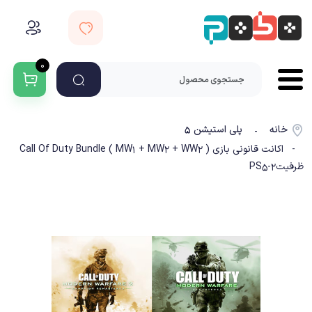
۰
خانه
پلی استیشن ۵
-
- اکانت قانونی بازی Call Of Duty Bundle ( MW1 + MW2 + WW2 )
ظرفیت2-PS5