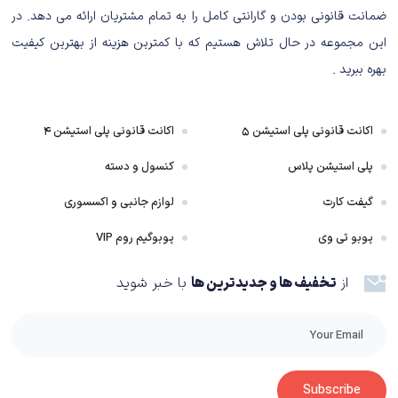
ضمانت قانونی بودن و گارانتی کامل را به تمام مشتریان ارائه می دهد. در
این مجموعه در حال تلاش هستیم که با کمترین هزینه از بهترین کیفیت
بهره ببرید .
اکانت قانونی پلی استیشن ۵
اکانت قانونی پلی استیشن ۴
پلی استیشن پلاس
کنسول و دسته
بدنه این کنسول به گونه‌ای طراحی شده است که می‌توانید هم به صورت افقی و
گیفت کارت
لوازم جانبی و اکسسوری
هم به صورت عمودی از آن استفاده کنید. البته به نظر می‌رسد که سونی این کنسول
را بیشتر برای قرار دادن به صورت ایستاده و عمودی طراحی کرده است و از نظر ما
پوبو تی وی
پوبوگیم روم VIP
هم نمای بهتر و زیباتری خواهد داشت. البته در جعبه این محصول یک پایه قرار
از
تخفیف ها و جدیدترین ها
با خبر شوید
داده شده است که می‌توانید برای قرار دادن کنسول به صورت افقی از آن استفاده
کنید. اما بسیاری از کاربران با وجود استفاده از پایه به حالت افقی، مقداری لق بودن
را گزارش داده‌اند و به همین دلیل باید بسیار مراقب بود که کنسول سقوط نکند و یا
فضای کافی برای قرار دادن آن مخصوصا به صورت افقی از قبل تعبیه شده باشد.
جنس بدنه این کنسول بسیار باکیفیت به نظر می‌رسد و با یک محصول لوکس و
Subscribe