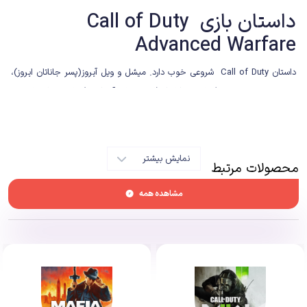
داستان بازی Call of Duty
Advanced Warfare
داستان Call of Duty شروعی خوب دارد. میشل و ویل آیروز(پسر جاناتان ایروز)،
دو دوست صمیمی با فرماندهی کارمک(از نیروهای آمریکایی) وارد سئول، پایتخت
کره جنوبی می‌شوند تا Gunship‌های کره شمالی را از بین ببرند. حوادثی پیش بینی
نشده رخ داده و ویل آیرونز کشته می‌شودو شما نیز دست چپ خود را از دست
می‌دهید.
نمایش بیشتر
محصولات مرتبط
کمی بعد در میان‌پرده‌ها، متوجه می‌شوید که پدر ویل آیروز,جاناتان آیروز (با بازی
مشاهده همه
کوین اسپیسی) مرد قدرتمند و رییس شرکت خصوصی و نظامی اطلس(Atlas)
است. جاناتان به دلیل اینکه دوست صمیمی پسر فقیدش بوده‌اید یک شانس
دوباره به شما داده و دستی مصنوعی را جایگزین دست چپ شما می‌کند.در مرحله
سوم با گرونگانگیری نخست وزیر نیجریه, نیروهای KVA به فرماندهی Hades
معرفی می‌شوند.همه چیز سرجای خودش مرتب شده است. یک ضدقهرمان که
قرار است در ادامه‌ی بازی بیشتر پرداخت شود، جاناتان آیرونز به همراه اطلس که