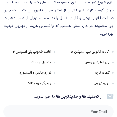
بازی شروع نموده است . این مجموعه اکانت های خود را بدون واسطه و از
طریق گیفت کارت های قانونی از استور سونی تامین می کند و همچنین
ضمانت قانونی بودن و گارانتی کامل را به تمام مشتریان ارائه می دهد. در
این مجموعه در حال تلاش هستیم که با کمترین هزینه از بهترین کیفیت
بهره ببرید .
باندل 4 بازی (Just Cause 3 & Wolfenstein II & Bordlands3 & Farcry Newdawn)
داستان بازی
اکانت قانونی پلی استیشن ۵
اکانت قانونی پلی استیشن ۴
داستان Wolfenstein II: The New
پلی استیشن پلاس
کنسول و دسته
Colossus
گیفت کارت
لوازم جانبی و اکسسوری
نیوکولوسوس، یک داستان حداقل ۱۵ ساعته نفس‌گیر و خشن از قیام مقاومت بر
پوبو تی وی
پوبوگیم روم VIP
علیه نازی‌ها است؛ قیامی که اگرچه در ظاهر مدرن و پالیش‌خورده به نظر می‌رسد
اما همچنان بااصالت، کلاسیک و باوقار است. همه این صفت‌های خوب از جایی به
از
تخفیف ها و جدیدترین ها
با خبر شوید
این بازی اطلاق می‌شود که بی‌هیچ ترسی از حرکت روبه‌جلو و تغییر عرف‌ها در
بازی‌های ویدیویی، روی همان نوار اصالت و ریشه‌ای خودش حرکت می‌کند. بدون
هیچ شکی، لذت پیدا کردن و برداشتن آیتم‌هایی مانند سپر، تیر و جون؛ لابه‌لای