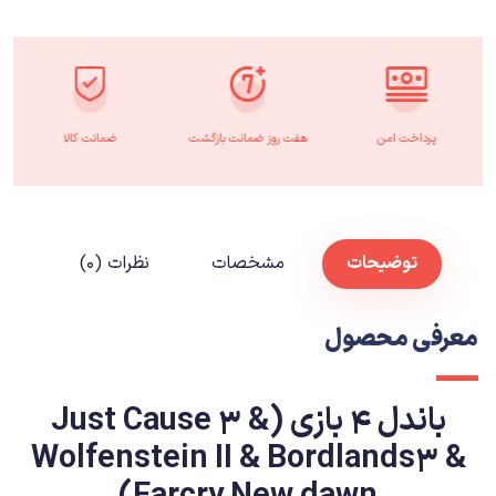
پرداخت امن
هفت روز ضمانت بازگشت
ضمانت کالا
توضیحات
مشخصات
نظرات (۰)
معرفی محصول
باندل 4 بازی (Just Cause 3 &
Wolfenstein II & Bordlands3 &