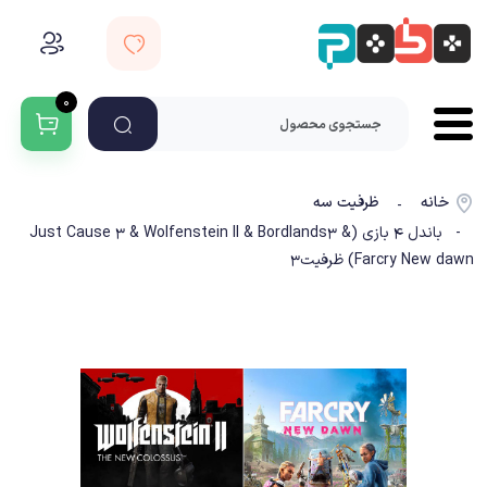
۰
خانه
ظرفیت سه
-
- باندل 4 بازی (Just Cause 3 & Wolfenstein II & Bordlands3 &
Farcry New dawn) ظرفیت3