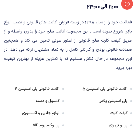
۱۱:۰۰ الی ۲۳:۰۰
شده است. شاید بسیاری از شما هم از دیدن عنوان این بازی شگفت‌زده شده باشید!
اما باید بگوییم که حقیقتا، نسخه ریمستر بازی محبوب و پرطرفدار کراش باندیکوت
فعالیت خود را از سال ۱۳۹۸ در زمینه فروش اکانت های قانونی و نصب انواع
این بار با کیفیت گرافیکی بسیار پیشرفته و مدرن منتشر شده است! بیش از دو
بازی شروع نموده است . این مجموعه اکانت های خود را بدون واسطه و از
دهه از انتشار اولیه این بازی برای کنسول خاطره‌انگیز پلی‌استیشن 1 می‌گذرد. ولی با
طریق گیفت کارت های قانونی از استور سونی تامین می کند و همچنین
این حال، همچنان میلیون‌ها پلیر از سراسر دنیا عاشق تجربه دوباره لحظات
ضمانت قانونی بودن و گارانتی کامل را به تمام مشتریان ارائه می دهد. در
خاطره‌انگیز بازی کراش هستند! گیم‌پلی این بازی، حاوی حرکاتی سریع و پر جنب و
این مجموعه در حال تلاش هستیم که با کمترین هزینه از بهترین کیفیت
جوش از کاراکتر اصلی بازی یعنی کراش باندیکوت و دوستان اوست که حال و هوای
جذابی را برای دوست‌داران وی به ارمغان می‌آورد.
بهره ببرید .
اکانت قانونی پلی استیشن ۵
اکانت قانونی پلی استیشن ۴
پلی استیشن پلاس
کنسول و دسته
بازی محبوب کراش، با مجموع فروش 6.8 میلیون یورو، در میان ده بازی پرفروش
در تاریخ بازی‌های کنسول پلی استیشن قرار دارد و اکنون سازندگان این بازی،
گیفت کارت
لوازم جانبی و اکسسوری
تصمیم گرفته‌اند نسخه‌ای بروز شده با کیفیت گرافیکی مدرن را برای گیمرهای
پوبو تی وی
پوبوگیم روم VIP
کامپیوتری نیز منتشر کنند. این بازی، شامل سه‌گانه خاطره‌انگیز کراش می‌باشد که
عناوین آن شامل: کراش باندیکوت (Crash Bandicoot)، بازگشت انتقام‌جویانه