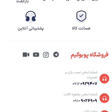
بازگشت
در این قسمت نیز ساختار بازی اول تکرار شده با این تفاوت که مراحل از سه دنیای
اصلی منشعب می‌شوند.در آخرین قسمت از این مجموعه، اژدهایان Year of the
Dragon را جشن می‌گیرند. بر اساس این رویداد که هر دوازده سال یک بار تکرار
می‌شود و در آن یک تخم اژدهای جدید پا به دنیای اژدهایان می‌رسد.
ضمانت کالا
پشتیبانی آنلاین
فروشگاه پوبوگیم
شماره تماس نصب بازی و
تعمیرات
۰۹۲۹۴۰۷
۰۹۱۲
شماره تماس مشاوره اکانت
۹۰۲۶۹۰۹
۰۹۱۰
Crash Bandicoot N Sane Trilogy
بازی جدیدی در سبک سری بازی‌های
ساعت کاری
اکشن می باشد که در سال 2018 توسط Activision ساخته و برای کامپیوتر عرضه