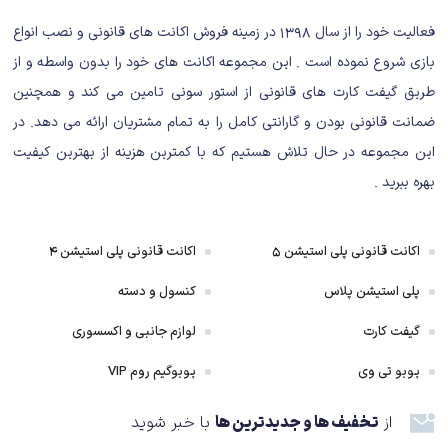
فعالیت خود را از سال ۱۳۹۸ در زمینه فروش اکانت های قانونی و نصب انواع
بازی شروع نموده است . این مجموعه اکانت های خود را بدون واسطه و از
طریق گیفت کارت های قانونی از استور سونی تامین می کند و همچنین
Asterix & Obelix
ضمانت قانونی بودن و گارانتی کامل را به تمام مشتریان ارائه می دهد. در
Asterix & Obelix یک ماجراجویی بامزه و
این مجموعه در حال تلاش هستیم که با کمترین هزینه از بهترین کیفیت
سرگرم‌کننده برای همه
بهره ببرید .
در بازی Asterix & Obelix XXL 3: The Crystal Menhir سال 50 قبل از میلاد،
تمام سرزمین گل به غیر از دهکده‌ای کوچک توسط امپراتوری روم تسخیر شده
اکانت قانونی پلی استیشن ۵
اکانت قانونی پلی استیشن ۴
است. اهالی این دهکده، حسابی ارتش رومی‌ها را آزار می‌دهند. اما اهالی دهکده
پلی استیشن پلاس
کنسول و دسته
بدون دردسر و ناراحتی، زندگی عادی خود را می‌گذرانند. آستریکس و اوبلیکس، دو
قهرمان دهکده با شکار گراز، گذران زندگی می‌کنند.
گیفت کارت
لوازم جانبی و اکسسوری
پوبو تی وی
پوبوگیم روم VIP
روزی درود دهکده، نامه‌ای از یک راهبه دریافت می‌کند. به بازی Asterix & Obelix
XXL 3: The Crystal Menhir مأموریت می‌دهد تا برای رفع تهدیدی مرگبار، یک
از
تخفیف ها و جدیدترین ها
با خبر شوید
منهیر باستانی و جادویی را پیدا کنند.