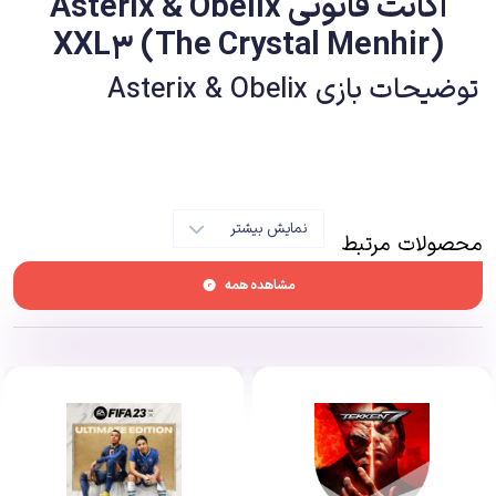
اکانت قانونی Asterix & Obelix
XXL3 (The Crystal Menhir)
توضیحات بازی Asterix & Obelix
دو شخصیت Asterix & Obelix در کشور فرانسه آنقدری مشهور هستند که
کتاب‌هایشان تبدیل به پرفروش‌ترین کتاب‌ها شود و میلیون‌ها نفر در این کشور و
سراسر جهان در زمره طرفداران آنها باشند. این دو شخصیت سالیان سال است که
مردمان فرانسه و سایر کشورها را با داستان‌های بامزه خود به خنده واداشته‌اند و
نمایش بیشتر
محصولات مرتبط
تاکنون انیمیشن‌ها و فیلم‌های سینمایی زیادی بر اساس ماجراهایشان ساخته شده
مشاهده همه
اما متاسفانه در حوزه بازی‌های ویدئویی کمی مهجور هستند. بازی‌هایی که بر
اساس این کاراکترها ساخته شده عموما نتوانستند بخت و اقبال مناسبی پیدا کنند
و به جز عنوان سری XXL، باقی موارد به فراموشی سپرده شده است.