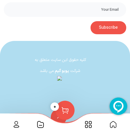
در بازی Asterix & Obelix XXL 3: The Crystal Menhir شما وظیفه دارید تا در
نقش آستریک و اوبلیکس، به صورت تک‌نفره یا دونفره. این منهیر جادویی را پیدا
Subscribe
کنید.
بخش چند نفره بازی Asterix & Obelix
در بازی‌های قبلی سری XXL با وجود اینکه همکاری در بین دو کاراکتر بازی به شدت
کلیه حقوق این سایت متعلق به
جریان داشت ولی بازی اجازه نمی‌داد که بتوان دو کاراکتر را به صورت همزمان کنترل
شرکت
پوبو گیم
می باشد
کرد و از تجربه دو نفره بودن بازی لذت برد. هواداران آستریکس و ابلیکس
نمی‌توانستند کنار یکدیگر این دو دوست قهرمان را کنترل کنند و بازی یک اثر
تک‌نفره داستانی به حساب می‌آمد که عملا با دو نفره بودن می‌توانست به شدت
جذاب‌تر شود. بالاخره به نظر می‌رسد صدای گوش هواداران به سازندگان رسیده و
۰
این بار می‌توان آستریکس و ابلیکس را همزمان کنترل کرد و یک تجربه دو نفره
آفلاین را در کنار آنها داشت.