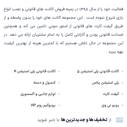
فعالیت خود را از سال ۱۳۹۸ در زمینه فروش اکانت های قانونی و نصب انواع
بازی شروع نموده است . این مجموعه اکانت های خود را بدون واسطه و از
طریق گیفت کارت های قانونی از استور سونی تامین می کند و همچنین
Asterix & Obelix
ضمانت قانونی بودن و گارانتی کامل را به تمام مشتریان ارائه می دهد. در
Asterix & Obelix یک ماجراجویی بامزه و
این مجموعه در حال تلاش هستیم که با کمترین هزینه از بهترین کیفیت
سرگرم‌کننده برای همه
بهره ببرید .
در بازی Asterix & Obelix XXL 3: The Crystal Menhir سال 50 قبل از میلاد،
تمام سرزمین گل به غیر از دهکده‌ای کوچک توسط امپراتوری روم تسخیر شده
اکانت قانونی پلی استیشن ۵
اکانت قانونی پلی استیشن ۴
است. اهالی این دهکده، حسابی ارتش رومی‌ها را آزار می‌دهند. اما اهالی دهکده
پلی استیشن پلاس
کنسول و دسته
بدون دردسر و ناراحتی، زندگی عادی خود را می‌گذرانند. آستریکس و اوبلیکس، دو
قهرمان دهکده با شکار گراز، گذران زندگی می‌کنند.
گیفت کارت
لوازم جانبی و اکسسوری
پوبو تی وی
پوبوگیم روم VIP
روزی درود دهکده، نامه‌ای از یک راهبه دریافت می‌کند. به بازی Asterix & Obelix
XXL 3: The Crystal Menhir مأموریت می‌دهد تا برای رفع تهدیدی مرگبار، یک
از
تخفیف ها و جدیدترین ها
با خبر شوید
منهیر باستانی و جادویی را پیدا کنند.