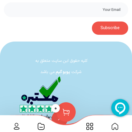
در بازی Asterix & Obelix XXL 3: The Crystal Menhir شما وظیفه دارید تا در
نقش آستریک و اوبلیکس، به صورت تک‌نفره یا دونفره. این منهیر جادویی را پیدا
Subscribe
کنید.
بخش چند نفره بازی Asterix & Obelix
در بازی‌های قبلی سری XXL با وجود اینکه همکاری در بین دو کاراکتر بازی به شدت
کلیه حقوق این سایت متعلق به
جریان داشت ولی بازی اجازه نمی‌داد که بتوان دو کاراکتر را به صورت همزمان کنترل
شرکت
پوبو گیم
می باشد
کرد و از تجربه دو نفره بودن بازی لذت برد. هواداران آستریکس و ابلیکس
نمی‌توانستند کنار یکدیگر این دو دوست قهرمان را کنترل کنند و بازی یک اثر
تک‌نفره داستانی به حساب می‌آمد که عملا با دو نفره بودن می‌توانست به شدت
جذاب‌تر شود. بالاخره به نظر می‌رسد صدای گوش هواداران به سازندگان رسیده و
۰
این بار می‌توان آستریکس و ابلیکس را همزمان کنترل کرد و یک تجربه دو نفره
آفلاین را در کنار آنها داشت.