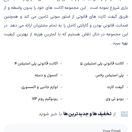
بازی شروع نموده است . این مجموعه اکانت های خود را بدون واسطه و از
طلوع یک عصر جدید در Anno1800 :
طریق گیفت کارت های قانونی از استور سونی تامین می کند و همچنین
ضمانت قانونی بودن و گارانتی کامل را به تمام مشتریان ارائه می دهد. در
مهارت‌های خود را با ایجاد شهرهای بزرگ، برنامه‌ریزی شبکه‌های لجستیک،
این مجموعه در حال تلاش هستیم که با کمترین هزینه از بهترین کیفیت
اسکان قاره‌های سرسبز جدید، اعزام اکسپدیشن‌ها در سراسر جهان و تسلط
بهره ببرید .
بر مخالفان با دیپلماسی، تجارت یا جنگ، ثابت کنید.
امپراتوری خود را با ساخت کلان شهرهای بزرگ، مدیریت یک اقتصاد پر
رونق ایجاد کنید.
اکانت قانونی پلی استیشن ۵
اکانت قانونی پلی استیشن ۴
برای هدایت شهرهای خود به سوی رفاه، باید یاد بگیرید که با هر موقعیتی
که پیش می‌آید سازگار شوید.
پلی استیشن پلاس
کنسول و دسته
یک تجربه منحصر به فرد شهرساز:
گیفت کارت
لوازم جانبی و اکسسوری
شامل یک کمپین مبتنی بر داستان، حالت sandbox قابل تنظیم و یک تجربه چند
پوبو تی وی
پوبوگیم روم VIP
نفره است.
از
تخفیف ها و جدیدترین ها
با خبر شوید
ویژگی‌های جدید برای عصر جدید، از طریق سفرهای اعزامی به سرتاسر جهان برای
جستجوی شهرت و ثروت و یک ویژگی جدید نیروی کار که مدیریت کارخانه‌های