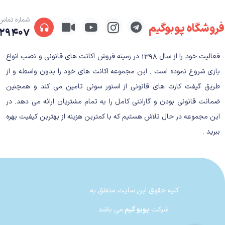
شماره تماس
فروشگاه پوبوگیم
اوایل فروردین ماه ۱۴۰۱ بود که سونی از سرویس اشتراکی جدید خود رونمایی کرد؛ پروژه‌ای که از مدت‌ها پیش همه خبر داشتند رقیبی برای
۲۹۴۰۷
اصل مطلب برویم، باید رک و پوست‌کنده (Playstation Plus Premium (Deluxe جدید را دور از انتظارات توصیف کنیم.
فعالیت خود را از سال ۱۳۹۸ در زمینه فروش اکانت های قانونی و نصب انواع
بازی شروع نموده است . این مجموعه اکانت های خود را بدون واسطه و از
طریق گیفت کارت های قانونی از استور سونی تامین می کند و همچنین
بررسی سرویس (Playstation Plus Premium (Deluxe
ضمانت قانونی بودن و گارانتی کامل را به تمام مشتریان ارائه می دهد. در
این مجموعه در حال تلاش هستیم که با کمترین هزینه از بهترین کیفیت بهره
ببرید .
و جدید رو در اختیار مشترکانش قرار میدهد که قطعا 
کلیه حقوق این سایت متعلق به
شرکت
پوبو گیم
می باشد
تفاوت Playstation Plus Deluxe با پریمیوم