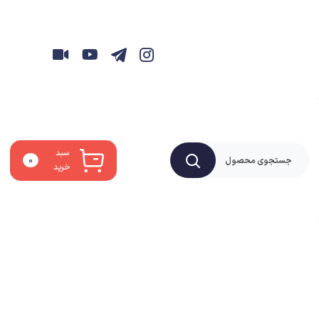
سبد
۰
خرید