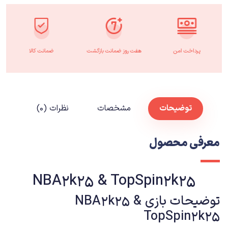
پرداخت امن
هفت روز ضمانت بازگشت
ضمانت کالا
توضیحات
مشخصات
نظرات (۰)
معرفی محصول
NBA2k25 & TopSpin2k25
توضیحات بازی NBA2k25 &
TopSpin2k25