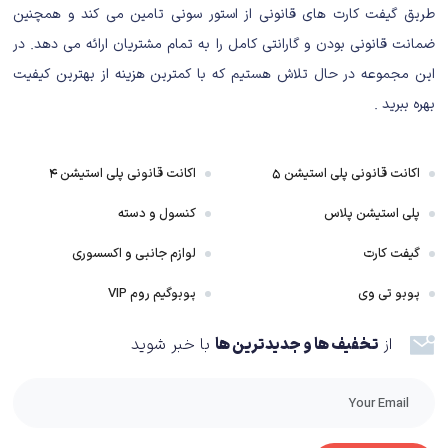
طریق گیفت کارت های قانونی از استور سونی تامین می کند و همچنین
NBA2k25 & TopSpin2k25
ضمانت قانونی بودن و گارانتی کامل را به تمام مشتریان ارائه می دهد. در
گیم پلی بازی NBA2k25 &
این مجموعه در حال تلاش هستیم که با کمترین هزینه از بهترین کیفیت
TopSpin2k25
بهره ببرید .
گیم پلی بازی NBA 2k25
اکانت قانونی پلی استیشن ۵
اکانت قانونی پلی استیشن ۴
NBA 2K25 در دومین سال استفاده از
فناوری ProPlay
خود، همچنان به تحول در
دنیای انیمیشن‌های بازی‌های ویدیویی ادامه می‌دهد. این سیستم نوآورانه که برای
پلی استیشن پلاس
کنسول و دسته
اولین بار در NBA 2K24 معرفی شد، به جای استفاده از تکنیک‌های سنتی ضبط
گیفت کارت
لوازم جانبی و اکسسوری
حرکات در استودیوی موشن کپچر Visual Concepts، به تحلیل و شبیه‌سازی
حرکات واقعی از فیلم‌های بازی‌های NBA می‌پردازد و مستقیما حرکات بازیکنان را از
پوبو تی وی
پوبوگیم روم VIP
تصاویر واقعی مسابقات NBA به انیمیشن‌های درون گیم پلی تبدیل می‌کند. در
از
تخفیف ها و جدیدترین ها
با خبر شوید
حالی که سال گذشته تمرکز ProPlay بیشتر بر روی شوت‌ها و دانک‌ها بود، امسال در
NBA 2K25 شاهد گسترش آن به حرکات دریبل، انیمیشن‌های بدون توپ، و حرکات
خاص بازیکنان هستیم، و این باعث شده بازی به طرز حیرت‌انگیزی واقع‌گرایانه به
نظر برسد.