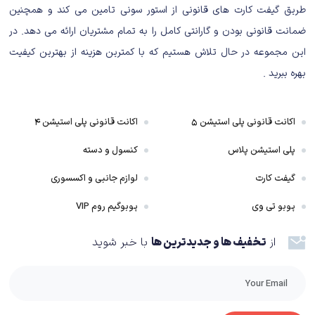
طریق گیفت کارت های قانونی از استور سونی تامین می کند و همچنین
داستان بازی Battlefield V
ضمانت قانونی بودن و گارانتی کامل را به تمام مشتریان ارائه می دهد. در
بخش داستانی Battlefield V، متاسفانه به جمع همان نسخه‌هایی از سری اضافه
این مجموعه در حال تلاش هستیم که با کمترین هزینه از بهترین کیفیت
می‌شود که در این قسمت وضعیت خیلی خوبی ندارند. وقتی از دور به ایده‌های
بهره ببرید .
دایس برای بخش داستانی نگاه کنیم، قطعا مجذوب آن‌ها خواهیم شد؛ چرا که
این استودیو به جای اینکه دوباره ما را به نبرد‌هایی مثل استالینگراد یا D-Day ببرد،
اکانت قانونی پلی استیشن ۵
اکانت قانونی پلی استیشن ۴
تصمیم گرفته تا به ماموریت‌هایی از جنگ جهانی دوم بپردازد که مثل گفته یکی از
شخصیت‌های حاضر در بازی، در کم‌تر کتاب تاریخی می‌توان ردی از آن‌ها پیدا کرد
پلی استیشن پلاس
کنسول و دسته
ولی این اصلا به معنی مهم نبودن آن‌ها نیست.
گیفت کارت
لوازم جانبی و اکسسوری
پوبو تی وی
پوبوگیم روم VIP
از
تخفیف ها و جدیدترین ها
با خبر شوید