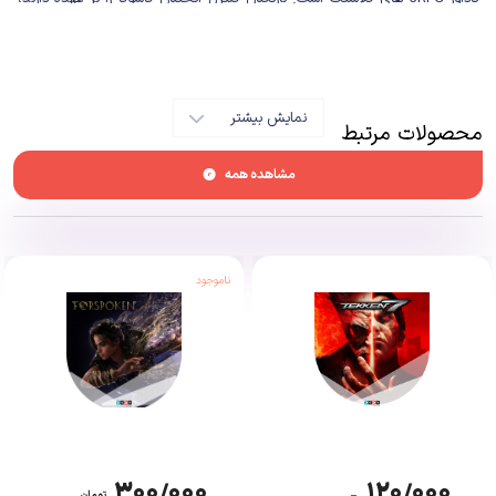
شخصیتی که پس از ۱۸ سال زندان، دنیای یاکوزاها را تغییر یافته می بیند. داستان
بازی ترکیبی از درام، خیانت و طنز است که با شخصیت پردازی قوی و دیالوگ های
عمیق، تجربه ای متفاوت ارائه می دهد. برخلاف نسخه های قبلی که بر کازوما
نمایش بیشتر
کیریو تمرکز داشتند، این بازی مسیر جدیدی را رقم می زند.
محصولات مرتبط
مشاهده همه
این بازی توسط استودیو Ryu Ga Gotoku توسعه داده شده است. بازی یاکوزا در
ابتدا برای سگا ساخته شد و در طی این سال ها با پیشرفت بازی برای کنسول های
مختلف ارائه شده است. Yakuza: Like A Dragon قهرمان جدیدی به نام ایچیگان
کاسوگا را دارد. در این بازی کاسوگا در تلاش برای تبدیل شدن به قهرمان داستان
ناموجود
است.
۳۰۰/۰۰۰
۱۲۰/۰۰۰
–
تومان