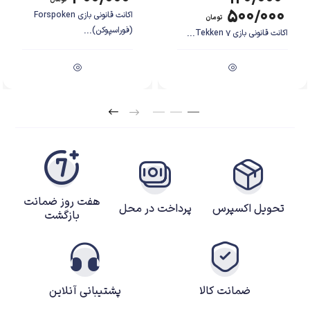
۵۰۰/۰۰۰
اکانت قانونی بازی Forspoken
تومان
(فوراسپوکن)...
اکانت قانونی بازی Tekken 7...
داستان بازی
بازی Yakuza: Like A Dragon داستانی متفاوت از نسخه های قبلی این مجموعه
دارد. این بار، بازیکنان در نقش ایچیبان کاسوگا (Ichiban Kasuga) قرار می گیرند،
شخصیتی که برخلاف کازوما کیریو (Kazuma Kiryu)، قهرمان همیشگی سری،
مسیر جدیدی را دنبال می کند. ایچیبان، عضوی سطح پایین از گروه توجو (Tojo
هفت روز ضمانت
Clan) است که به دلیل وفاداری به رئیس خود، ماسومی آراکاوا (Masumi
تحویل اکسپرس
پرداخت در محل
بازگشت
Arakawa)، حاضر می شود جرم یکی از اعضای اصلی گروه را گردن بگیرد. او ۱۸
سال از عمرش را در زندان سپری می کند و پس از آزادی، متوجه تغییرات گسترده ای
در دنیای یاکوزاها می شود. خیانت، تغییر قدرت و دنیایی که دیگر او را نمی شناسد،
ایچیبان را وارد ماجراجویی جدیدی می نماید که در آن باید حقیقت را کشف کند.
ضمانت کالا
پشتیبانی آنلاین