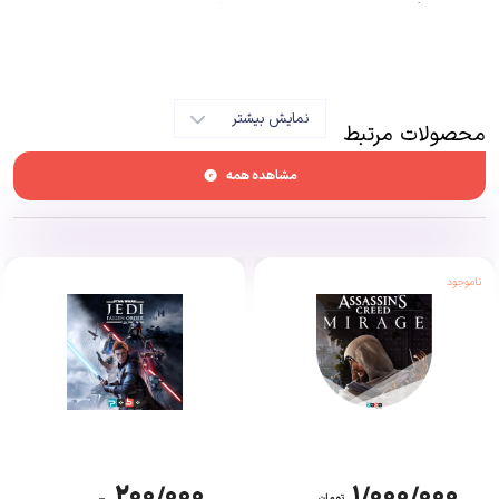
همواره طرفداران بسیار زیادی داشته است. در کنار این موضوع، این سری به دلیل
گیم پلی انقلابی و گرافیک خوب و البته داستان جنجالی در مورد پیروزی آلمان
نازی، همواره به شدت مورد توجه بوده است. حال بعد از چندین سال که از احیای
دوباره این سری گذشته و عرضه دو نسخه اصلی از آن، شرکت
Bethesda
بازیی با
نمایش بیشتر
محصولات مرتبط
عنوان Wolfenstein: Youngblood با تمرکز بر فرزندان شخصیت اصلی نسخه‌های
گذشته منتشر کرد.
مشاهده همه
ناموجود
۲۰۰/۰۰۰
۱/۰۰۰/۰۰۰
تومان
–