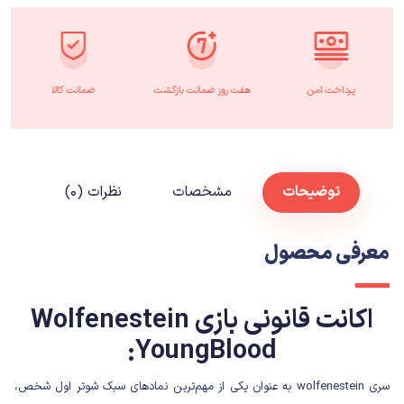
پرداخت امن
هفت روز ضمانت بازگشت
ضمانت کالا
توضیحات
مشخصات
نظرات (۰)
معرفی محصول
اکانت قانونی بازی Wolfenestein
:YoungBlood
سری wolfenestein به عنوان یکی از مهم‌ترین نمادهای سبک شوتر اول شخص،