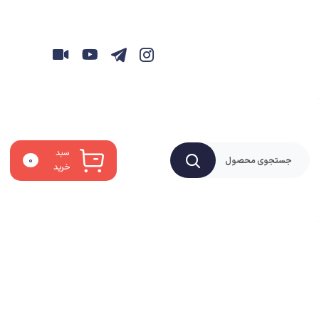
سبد
۰
خرید