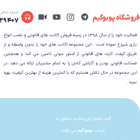
بازی‌های برجسته
Unravel (2016)
شماره تماس
: این بازی با استقبال بسیار خوب
فروشگاه پوبوگیم
۲۹۴۰۷
جلب کرد.
Unravel 2 (2018)
: این بازی به‌عنوان دنباله‌ای 
فعالیت خود را از سال ۱۳۹۸ در زمینه فروش اکانت های قانونی و نصب انواع
نیز با استقبال خوبی روبرو شد و تجربه‌ی جدیدی از ه
ویژگی‌های متمایز Coldwood Interactive
بازی شروع نموده است . این مجموعه اکانت های خود را بدون واسطه و از
طریق گیفت کارت های قانونی از استور سونی تامین می کند و همچنین
تمرکز بر روی داستان‌سرایی احساسی
: یکی از نقاط قوت 
ضمانت قانونی بودن و گارانتی کامل را به تمام مشتریان ارائه می دهد. در
این مجموعه در حال تلاش هستیم که با کمترین هزینه از بهترین کیفیت بهره
طراحی بصری زیبا
: بازی‌های Coldwood Interactive با محیط‌های طبیعی زیبا و طراحی‌های بصری منحصر به‌فرد شناخته می‌شوند.
ببرید .
معماهای هوشمندانه
: این استودیو توانسته است معماها
همکاری با Electronic Arts
کلیه حقوق این سایت متعلق به
برای انتشار بازی‌های Unravel و Unravel 2، Coldwood Interactive با
شرکت
پوبو گیم
می باشد
این همکاری به استودیو Coldwood Interactive کمک کرد تا بازی‌های خود را به مخاطبان بیشتری معرفی کند و موفقیت بیشتری کسب کند.