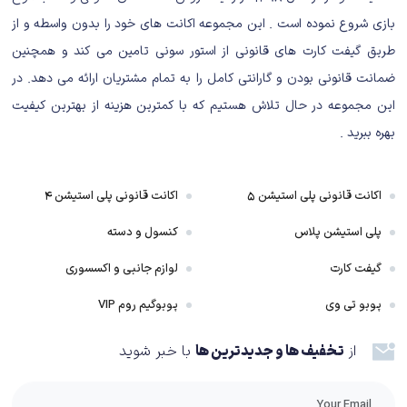
ابتدایی بازی با جمع آوری مواد خام برای درست کردن یک کمپ گذشت، این‌جا
بازی شروع نموده است . این مجموعه اکانت های خود را بدون واسطه و از
بدون هیچ مقدمه‌ای فاجعه آغاز می‌شود. سقوط هواپیما در یک جزیره عجیب و
طریق گیفت کارت های قانونی از استور سونی تامین می کند و همچنین
مرموز، سبز شدن یک مرد ترسناک و دور شدن وی به همراه پسر شخصیت اصلی!
ضمانت قانونی بودن و گارانتی کامل را به تمام مشتریان ارائه می دهد. در
این ها چیزهایی هستند که باید در مورد داستان بازی بدانید. جزئیات بیشتر
این مجموعه در حال تلاش هستیم که با کمترین هزینه از بهترین کیفیت
می‌خواهید؟ دوست دارید بدانید که پس از این چه اتفاقاتی رخ می دهند؟
بهره ببرید .
خودتان بازی را تجربه کنید. البته نه در جایگاه منتقد این بازی، بلکه در جایگاه یک
گیمر که علاقه زیادی به چنین بازی‌هایی دارد، به شما پیشنهاد می‌کنم که خیلی
خودتان را درگیر داستان بازی نکرده و بیشتر روی نکات دیگر بازی تمرکز کنید.
اکانت قانونی پلی استیشن ۵
اکانت قانونی پلی استیشن ۴
معمولا داستان این چنین بازی‌ها حرف‌های زیادی برای گفتن ندارند و صرفا یک
پلی استیشن پلاس
کنسول و دسته
بک‌گراند برای شبیه سازی بقا در شرایط سخت و دشوار هستند.
گیفت کارت
لوازم جانبی و اکسسوری
با اینکه شاید چنین چیزی در ابتدا کمی عجیب به نظر برسد، اما بازی به خوبی به
پوبو تی وی
پوبوگیم روم VIP
کنجکاوی شما را در محیط‌های گوناگونش پاسخ می‌دهد و این تجربه‌ای است که با
سپری کردن ساعات طولانی در بازی به آن دست خواهید یافت. درست است که
از
تخفیف ها و جدیدترین ها
با خبر شوید
شاید پیدا کردن یک کودک نیم وجبی در جزیره بزرگی که کلی سوراخ سنبه گوناگون
دارد، دردسر بزرگی به نظر برسد، اما اگر این سختی و مشقت را به جان بخرید، بازی