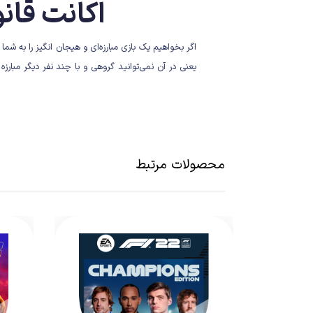
اکانت قانونی بازی tion
اگر بخواهیم یک بازی مبارزه‌ای و هیجان انگیز را به 
یعنی در آن نمی‌توانید گروهی و با چند نفر دیگر مبارز
کیفیت بازی سخن بگوییم، می‌توانیم به حرکت‌های عالی و
لی وولانگ، الیزا، آرمور کینگ، جولیا چنگ، زافینا و کونیمیتسو برخی
محصولات مرتبط