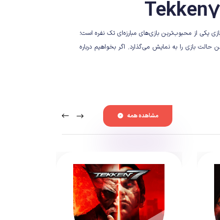
د. این بازی یکی از محبوب‌ترین بازی‌های مبارزه‌ای تک نفره است؛
 حالت بازی را به نمایش می‌گذارد. اگر بخواهیم درباره
نسخه Originals Edition با قیمت 100 دلار به فروش می‌رسد و در کنار قابلیت Frame Data Display، دوازده شخصیت اوریجینال دنیای Tekken را (شخصیت‌های غیر مهمان) شامل می‌شود. آنا ویلیامز،
مشاهده همه