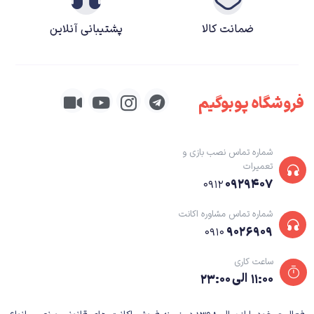
شخصیتی یاغی‌گونه دارد به تصویر می‌کشد. البته شخصیت Kay یک ضعف در
پرداخت به خود می‌بیند و آن هم عدم تغیبر و پیشرفت در طول داستان بازی است
ضمانت کالا
پشتیبانی آنلاین
و در واقع Kay، با وجود پشت سر گذاشتن وقایع متعدد و فعل و انفعالات
گوناگون، تغییر، بلوغ یا پیشرفتی به خود نمی‌بیند و اصطلاحا شخصیتی ثابت یا
Flat است.
فروشگاه پوبوگیم
داستان بازی، به نسبت بسیاری دیگر از آثار یوبی‌سافت، مقیاس کوچک‌تری دارد و
بسیار شخصی‌تر و انفرادی‌تر است و لزوما نه خبری از نجات دنیا یا سرزمین خاصی
شماره تماس نصب بازی و
است و نه قرار است نیروهای Imperial را از پای در بیاوریم. خصوصی‌تر بودن
تعمیرات
۰۹۲۹۴۰۷
۰۹۱۲
داستان بازی، این امکان را فراهم کرده است که داستان، روایت منسجمی داشته
باشد و به خاطر شلوغی اتفاقات یا زیاد بودن کرکتر‌ها، گیج کننده و پیچیده نشود.
شماره تماس مشاوره اکانت
۹۰۲۶۹۰۹
۰۹۱۰
ساعت کاری
۱۱:۰۰ الی ۲۳:۰۰