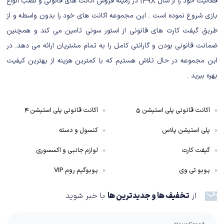
فعالیت خود را از سال ۱۳۹۸ در زمینه فروش اکانت های قانونی و نصب انواع
بازی شروع نموده است . این مجموعه اکانت های خود را بدون واسطه و از
طریق گیفت کارت های قانونی از استور سونی تامین می کند و همچنین
ضمانت قانونی بودن و گارانتی کامل را به تمام مشتریان ارائه می دهد. در
این مجموعه در حال تلاش هستیم که با کمترین هزینه از بهترین کیفیت
بهره ببرید .
شخصیت‌های فرعی بازی، غالبا پرداخت خوبی دارند و می‌توان به خوبی با آن‌ها
ارتباط برقرار کرد، البته به شخصه از نوع پرداخت و نمایش آنتاگونیست اصلی بازی،
زیاد رضایت نداشتم چرا که بیش از حد کلیشه‌ای و تکراری بود و شخصیت او، فاقد
اکانت قانونی پلی استیشن ۵
اکانت قانونی پلی استیشن ۴
ظرافت و جذابیت لازم برای ماندگار شدن است.
پلی استیشن پلاس
کنسول و دسته
یکی از بزرگ‌ترین نقاط قوت داستان بازی، تعلیق بسیار مناسب آن است. اتفاقات به
هم پیوسته و زنجیره‌ای، تعلیق خوبی را به روایت بازی تزریق کرده‌اند و پیچ و
گیفت کارت
لوازم جانبی و اکسسوری
خم‌های داستانی مختلف (که خیلی وقت بود در آثار یوبی‌سافت مشاهده نکرده
پوبو تی وی
پوبوگیم روم VIP
بودم)، به خوبی اتفاقات داستانی را جذاب نگه می‌دارند و شما را به ادامه دادن این
ماجراجویی ترغیب می‌سازند. البته انتظار داستانی حماسی یا فوق‌العاده عمیق را
از
تخفیف ها و جدیدترین ها
با خبر شوید
نداشته باشید چرا که داستان و روایت Star Wars Outlaws، بر پایه ماجراجویی
استوار است و تمامی ارکان داستانی و حتی غیر داستانی، در خدمت این مفهوم و