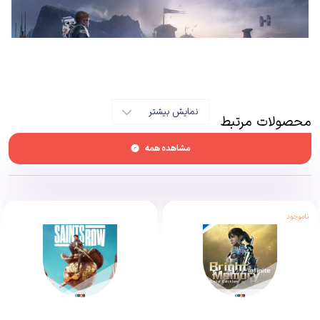
نمایش بیشتر
محصولات مرتبط
مشاهده همه
زمانی‌که بازی Star Wars Jedi: Fallen Order معرفی شد، شک و شبهه‌ای در دل
مخاطبان به‌وجود آمد که استودیو ریسپاون (Respawn Entertainment)، سازنده
ناموجود
استار وارز جدای: فالن اوردر، نتواند یک تجربه درخور نام جنگ ستارگان را در اختیار
کاربران قرار دهد. این در حالی است که یک تیم کوچک از استودیو ریسپاون، از
سال‌ها قبل روی یک بازی جدید ماجراجویی کار می‌کرده است.
زمانی‌که آن‌ها ایده ساخت جنگ ستارگان را برای الکترونیک آرتز (Electronic Arts)،