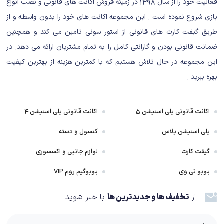
فعالیت خود را از سال ۱۳۹۸ در زمینه فروش اکانت های قانونی و نصب انواع
بازی شروع نموده است . این مجموعه اکانت های خود را بدون واسطه و از
طریق گیفت کارت های قانونی از استور سونی تامین می کند و همچنین
ضمانت قانونی بودن و گارانتی کامل را به تمام مشتریان ارائه می دهد. در
این مجموعه در حال تلاش هستیم که با کمترین هزینه از بهترین کیفیت
بهره ببرید .
اولین موردی که داستان استار وارز جدای: فالن اوردر را ارزشمند کرده، داستان‌سرایی
اکانت قانونی پلی استیشن ۵
اکانت قانونی پلی استیشن ۴
آن است. بازی در فاز اولیه خود روند آرامی دارد و بازیکن را با اتفاقات رخ داده و
پلی استیشن پلاس
کنسول و دسته
کاراکترها آشنا می‌کند. این در حالی است که در نیمه دوم، شاهد روایتی سریع‌تر و
هیجان‌انگیزتر هستیم. مورد بعد، شخصیت‌پردازی کاراکترهای بازی است. کال
گیفت کارت
لوازم جانبی و اکسسوری
کستیس پسری است که یک بارگی برای نجات جان خود با گروهی آشنا می‌شود که
پوبو تی وی
پوبوگیم روم VIP
می‌خواهند جدای اوردر را مجددا راه‌اندازی کنند.
از
تخفیف ها و جدیدترین ها
با خبر شوید
با این‌حال وی هنوز غرق در گذشته و خاطرات بد خود است و در این مسیر،
به‌خوبی شاهد تکامل کال کستیس هستیم. کاراکترهای فرعی‌ هم که درکنار کال او را