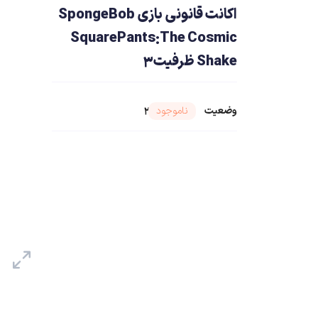
اکانت قانونی بازی SpongeBob
SquarePants:The Cosmic
Shake ظرفیت3
وضعیت
شناسه محصول ۲۳۶۴۰
ناموجود