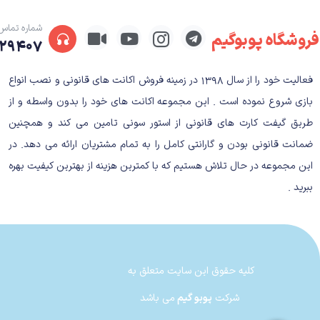
گیم‌پلی را متنوع‌تر کنند. داستان بازی از جایی آغاز می
زندانی می‌کنند. باب و پاتریک که به یک بالون کوچک تبدی
شماره تماس
فروشگاه پوبوگیم
۲۹۴۰۷
همان‌طور که می‌بینید داستان صرفا بهانه‌ای برای شروع
فعالیت خود را از سال ۱۳۹۸ در زمینه فروش اکانت های قانونی و نصب انواع
به فردی دارند که آن‌ها را از بقیه جدا می‌سازد. به 
بازی شروع نموده است . این مجموعه اکانت های خود را بدون واسطه و از
اختاپوس قرار دارد که در بین آدم خوارها گیر افتاده و با
طریق گیفت کارت های قانونی از استور سونی تامین می کند و همچنین
گیم پلی بازی
ضمانت قانونی بودن و گارانتی کامل را به تمام مشتریان ارائه می دهد. در
این مجموعه در حال تلاش هستیم که با کمترین هزینه از بهترین کیفیت بهره
شاید در نگاه اول، بازی باب اسفنجی به نظر کودکان و
ببرید .
بازی‌هایی مثل کرش بندیکوت و پتلفرمرهای سه بعدی 
شده‌اند. با این که بازی می‌تواند برای بچه‌های کوچ
مشابه طوری نیستند که بخواهید برای آن‌ها فسفر بسوز
کلیه حقوق این سایت متعلق به
اگر طرفدار بازی‌های پلتفرمر باشید، حرکت انقلابی یا 
مختلفی را دنبال کنید و در این بین، امتیازهای بیشتری ه
شرکت
پوبو گیم
می باشد
مختلفی را با آن‌ها بخرید.