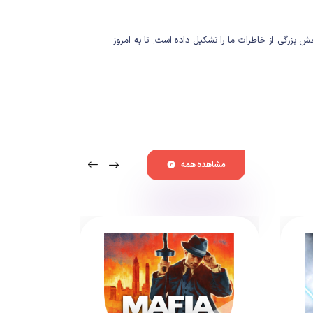
زرگی از خاطرات ما را تشکیل داده است. تا به امروز
استودیو Purple Lamp این بازی را ساخته است؛ استودیویی که در سال ۲۰۲۰ یک نسخه دیگر از بازی اسپانج باب با نام SpongeBob SquarePants: Battle for Bikini Bottom – Rehydrated را توسعه
مشاهده همه