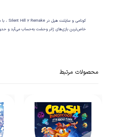
کونامی و سایلنت هیل در Silent Hill 2 Remake ، با دست پُر برگشته‌اند؛ ساخته
خاص‌ترین بازی‌های ژانر وحشت به‌حساب می‌آید و حدود ۲۰ ساعت را با جیمز ساندرلند در فضای خفقان‌آور این شهر نفرین‌شده سپری خواهیم
محصولات مرتبط