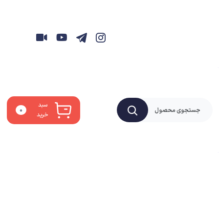
سبد
۰
خرید