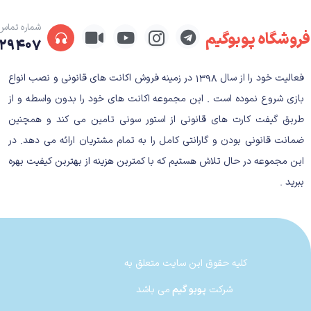
داستان بازی Silent Hill 2
شماره تماس
فروشگاه پوبوگیم
۲۹۴۰۷
در سایلنت هیل ۲، با جیمز ساندرلند هم
اطلاعات بارها نمایش‌داده شده در تریلرهای بازی را ه
فعالیت خود را از سال ۱۳۹۸ در زمینه فروش اکانت های قانونی و نصب انواع
سفر جیمز، خیلی تجربه خوشایندی نخواهد بود.
بازی شروع نموده است . این مجموعه اکانت های خود را بدون واسطه و از
طریق گیفت کارت های قانونی از استور سونی تامین می کند و همچنین
داستان سایلنت هیل ۲ با گذشت سال‌های
ضمانت قانونی بودن و گارانتی کامل را به تمام مشتریان ارائه می دهد. در
به علاقه‌ای که یک طرفدار قدیمی به بازی دارد، به نسخه 
این مجموعه در حال تلاش هستیم که با کمترین هزینه از بهترین کیفیت بهره
ببرید .
موازات او خود شخصیت جیمز دارد. به همین دلیل هم خی
برای پیدا کردن جواب این سوال‌ها، دنبال خودش خ
شخصیت‌هایی عجیب هم مکمل آن هستند.
کلیه حقوق این سایت متعلق به
کاراکترهای آشنای سایلنت 
شرکت
پوبو گیم
می باشد