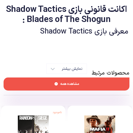
اکانت قانونی بازی Shadow Tactics
: Blades of The Shogun
معرفی بازی Shadow Tactics
بازی Shadow Tactics با نام کامل Shadow Tactics: Blades of Shogun
بازی‌ای‌ست که داستان جذاب آن داستانی ژاپنی‌ست، داستانی که تمامی عناصر آن به
فرهنگ ژاپن مربوط است. داستان بازی مربوط به دوره‌ای در کشور ژاپن است که با
نام «ادو» شناخته می‌شود. دوره‌ی ادو دوره‌ای‌ست که ژاپن در اوج شکوفایی‌ست و از
نمایش بیشتر
محصولات مرتبط
لحاظ اقتصاد و قدرت و هنر در وضعیتی راضی‌کننده به سر می‌برد. در این بازی
مشاهده همه
شخصیتی به نام Mugen وجود دارد که یک سامورایی بزرگ است. شغل Mugen
این است که در دربار شاه به تعلیم فنون رزمی به شاهزاده‌ها بپردازد. در همین دوران
است که خبری به دربار می‌رسد مبنی بر این‌که شخصیتی شرور به نام Kage-Sama
شورش‌هایی بر پا کرده و تحت قدرت و سیطره‌ی حکومت درنیامده‌است. Mugen
ناموجود
مأمور می‌شود که جلوی شورش این شورشی را بگیرد. گیمر Mugen است و باید با
استفاده از فنونی که دارد و البته با کمک‌گرفتن از برخی افراد دیگر، به نبرد با فرد