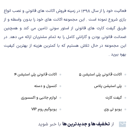
کالاف دیوتی است رو برای شما همراهان گرامی ذکر کنیم. شخصیت آنتاگونیست یا
همان ماکاروف در تریلر این بازی مشاهده می‌شود که در نسخه کلاسیک این بازی در
فعالیت خود را از سال ۱۳۹۸ در زمینه فروش اکانت های قانونی و نصب انواع
سال2011 هم حضور داشت. در تریلر این بازی شخصیت های به صورت کاملاً واقعی
بازی شروع نموده است . این مجموعه اکانت های خود را بدون واسطه و از
و گرافیک بالا طراحی شده اند و از طرفی می‌توان به داستان ادامه دار در نسخه
طریق گیفت کارت های قانونی از استور سونی تامین می کند و همچنین
دوم مدرن وار فار اشاره کرد. (در نسخه دوم شخصیت اصلی داستان در یک شرایط
ضمانت قانونی بودن و گارانتی کامل را به تمام مشتریان ارائه می دهد. در
سخت و غیر قابل باور زنده میماند و حالا در نسخه سوم به دنبال ادامه و انتقام
این مجموعه در حال تلاش هستیم که با کمترین هزینه از بهترین کیفیت
گرفتن است)
بهره ببرید .
داستان بازی Call of Duty Modern Warfare 3 را شخصیت های قدیمی مدرن
اکانت قانونی پلی استیشن ۵
اکانت قانونی پلی استیشن ۴
وار فار نیز جذاب کرده‌اند. اگر شما علاقه مند به بازی کالاف دیوتی هستید قطعاً
که با شخصیت کاپیتان پرایس آشنا شدید و حالا در کنار فیلیپ گریوز به داستان
پلی استیشن پلاس
کنسول و دسته
این سری باز هم اضافه شدند. (شرکت اکتویژن در حال حاضر فقط یک تریلر از این
گیفت کارت
لوازم جانبی و اکسسوری
بازی انتشار داده است که سعی کرده طرفداران را متعجب کند و اطلاعات زیادی هم
به کاربران ارائه ندهد تا همه منتظر منتشر شدن این بازی بمانند)
پوبو تی وی
پوبوگیم روم VIP
از
تخفیف ها و جدیدترین ها
با خبر شوید