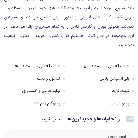
اطراف ماشین را دارا است. واضح است که این عمل برای دادن امکان تنظیم دوربین
بازی شروع نموده است . این مجموعه اکانت های خود را بدون واسطه و از
به‌صورت دستی برای قرار دادن آن در هر مکان موردنیاز طراحی‌شده است، ولی
طریق گیفت کارت های قانونی از استور سونی تامین می کند و همچنین
همین آزادی زیادی مشکل‌ساز می‌شود. عدم امکان قفل‌کردن دوربین در مکان خاص
ضمانت قانونی بودن و گارانتی کامل را به تمام مشتریان ارائه می دهد. در
موجب می‌شود که در همه حال نیاز به تنظیم آن باشد که این مسئله در حین
این مجموعه در حال تلاش هستیم که با کمترین هزینه از بهترین کیفیت
تلاش برای عبور از قسمت سخت مسیر، مشکلات را دوچندان می‌کند. علاوه بر آن
بهره ببرید .
تغییر دنده توسط آنالوگ راست انجام می‌شود که درعین‌حال برای تغییر زاویه
دوربین نیز استفاده می‌گردد پس انجام این دو همزمان ممکن نیست.
اکانت قانونی پلی استیشن ۵
اکانت قانونی پلی استیشن ۴
پلی استیشن پلاس
کنسول و دسته
گیم پلی بازی Mudrunner
گیفت کارت
لوازم جانبی و اکسسوری
بگذارید از همان اول به این نکته اشاره کنیم، Mudrunner با ارایه تنها ۶ نقشه و ۹
پوبو تی وی
پوبوگیم روم VIP
چالش دارد . نقشه‌های بازی با این که از تنوع خوبی برخوردار هستند، اما وسعت
از
تخفیف ها و جدیدترین ها
با خبر شوید
نسبتا کمی داشته و بعد از چند ساعت گشت و گذار، دیگر تنوعی ندارند. علاوه بر
این، چالش‌هایی که برای بازی در نظر گرفته شده هم به سرعت به پایان می‌رسند.
هر چند سازندگان سعی کرده‌اند با قرار دادن بخش چند نفره و درجه‌های سختی