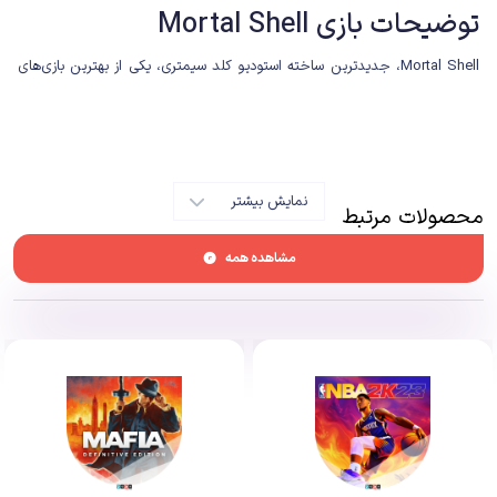
توضیحات بازی Mortal Shell
Mortal Shell، جدیدترین ساخته استودیو کلد سیمتری، یکی از بهترین بازی‌های
سولزلایک است که تجربه‌ای هرچند کوتاه، اما لذت بخشی را ارائه می‌دهد.
بازی Mortal Shell برای اولین‌بار در سال ۲۰۱۷ با نام Dungeonhaven رونمایی
شد. در آن زمان تنها دو بازیساز روی بازی کار می‌کردند و از نظر بصری و گیم‌پلی،
نمایش بیشتر
محصولات مرتبط
Mortal Shell آن‌چنان تجربه پخته‌ای به‌نظر نمی‌رسید. پس از چند سال سکوت
خبری، استودیو کلد سیمتری (Cold Symmetry) توسط خالقان Dungeonhaven
مشاهده همه
راه‌اندازی شد و این بازی هم به Mortal Shell تغییر نام پیدا کرد.
معرفی مجدد مورتال شِل در سال ۲۰۱۹ نوید یک بازی الهام گرفته شده از زیرژانر
سولزلایک را می‌داد. معمولا بازی‌های مستقلی که از المان‌های
سولزلایک
و
مترویدوینیا استفاده می‌کنند، آنطور که باید و شاید تجربه‌ی خوبی را ارائه
نمی‌دهند. البته دراین‌میان آثار سرگرم کننده و هیجان‌انگیز مختلفی هم در اختیار
مخاطبان قرار می‌گیرد. Mortal Shell جزو آن دسته از سولزبورن‌هایی است که شاید