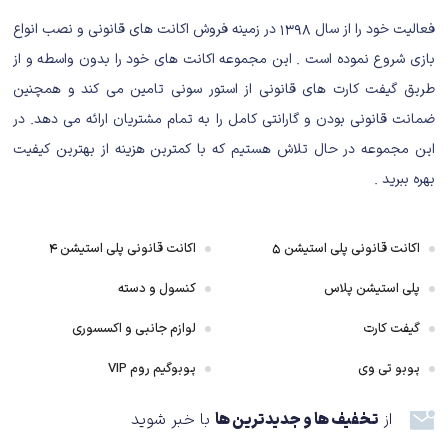
اولین جنگجو قدیمی، می‌تواند وارد بدن او شود. درواقع شما با پیدا کردن جنازه
فعالیت خود را از سال ۱۳۹۸ در زمینه فروش اکانت های قانونی و نصب انواع
چهار جنگجو، می‌توانید وارد بدن آن‌ها شوید که در بازی از آن‌ها به‌عنوان شِل
(Shell) یاد می‌شود. ازاین‌رو قهرمان بازی پس از ورود به بدن هر کاراکتر، داستان
بازی شروع نموده است . این مجموعه اکانت های خود را بدون واسطه و از
زندگی آن‌ها را متوجه می‌شود.
طریق گیفت کارت های قانونی از استور سونی تامین می کند و همچنین
ضمانت قانونی بودن و گارانتی کامل را به تمام مشتریان ارائه می دهد. در
شاید از این راه بتواند اهداف و مسیر نهایی خود را هم پیدا کند. همانند سایر
این مجموعه در حال تلاش هستیم که با کمترین هزینه از بهترین کیفیت
بازی‌های سولزلایک، داستان بازی به‌واسطه‌ی اسطوره شناسی روایت می‌شود.
بهره ببرید .
به‌عبارتی شما باید در جهان بازی بگردید و مواردی را پیدا کنید که روایت کننده
اتفاق‌هایی است که قبل از حضور شما در این جهان، رخ داده است. ازاین‌رو
اکانت قانونی پلی استیشن ۵
اکانت قانونی پلی استیشن ۴
می‌توانید داستان اصلی بازی را متوجه شوید. بااین‌حال مورتال شِل در این بخش
عملکرد خوبی دارد و داستان اصلی، روایت‌کننده ماجراجویی شخصی است که
پلی استیشن پلاس
کنسول و دسته
می‌خواهد اهداف خود را در جهانی مرموز پیدا کند و خود را بهتر بشناسد.
گیفت کارت
لوازم جانبی و اکسسوری
دراین‌میان کاراکترهای داستانی هم طراحی شده‌اند که می‌توانند اطلاعات مختلفی را
پوبو تی وی
پوبوگیم روم VIP
از جهان مورتال شِل در اختیار قهرمان داستان قرار دهند. نکته جالبی که وجود دارد،
از
تخفیف ها و جدیدترین ها
با خبر شوید
این است که فهمیدن اسطوره شناسی بازی و ساختار کلی داستان، به گیم‌پلی و