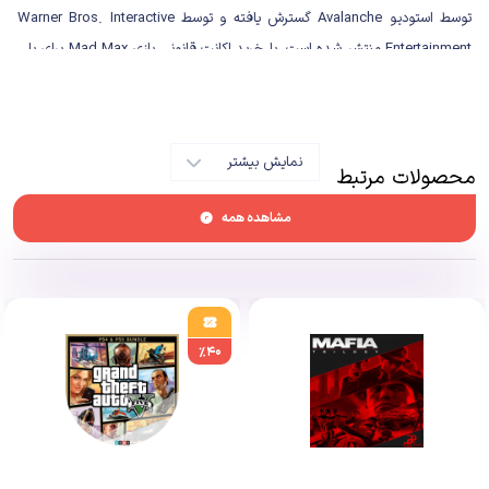
توسط استودیو Avalanche گسترش یافته و توسط Warner Bros. Interactive
Entertainment منتشر شده است. با خرید اکانت قانونی بازی Mad Max برای پلی
استیشن، بازیکنان کنترل مکس راکاتانسکی را در حین پیشروی در زمین های بایر در
حال ساخت وسیله نقلیه ای به نام “مگنوم اپوس” برای نبرد با گروهی از مهاجمان
به رهبری اسکبروس اسکروتوس و رسیدن به “دشت های سکوت” داستانی، در اختیار
نمایش بیشتر
دارند. او امیدوار است که آرامش پیدا کند. Mad Max بر نبرد وسایل نقلیه تاکید
محصولات مرتبط
دارد، که در آن بازیکنان می‌توانند از سلاح و زره های ارتقا یافته در ماشین خود برای
مشاهده همه
مبارزه با دشمنان استفاده کنند. این در یک زمین بایر پسا آخرالزمانی باز متشکل از
بیابان ها، دره ها و غارها قرار دارد.
دو بازی دیگر Mad Max که به ترتیب توسط
Cory Barlog
و
Interplay
%۴۰
Entertainment
ساخته شده بودند، قبل از معرفی این بازی در حال تولید بودند،
اما هیچ کدام با موفقیت منتشر نشدند. اگرچه Mad Max بر اساس این سری
فیلم ساخته نشده است، اما از دنیای آن الهام گرفته شده است و جورج میلر،
سازنده این فرنچایز، در طول پیش تولید بازی با او مشورت کرده است.