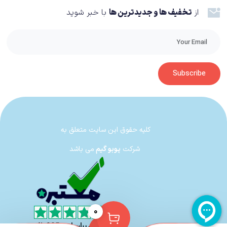
آن را روی زمین بریزید و آن را خراب کنید، در این زمان باید زمان را برگردانید و
از
تخفیف ها و جدیدترین ها
با خبر شوید
اشتباهتان را اصلاح کنید. ممکن است به دلیل مسیریابی اشتباه، کسی که دنبالش
بودید را گم کنید، در این موقعیت زمان را برمی‌گردانید تا از یک مسیر دیگر
شانستان را امتحان کنید. این قابلیت بسیار مهم بوده و به بهترین شکل در Life Is
Strange Remastered Collection قرار داده شده است.
Subscribe
یکی دیگر از المان‌های اصلی بازی، انتخاب‌ها است. انتخاب‌های شما در پیشرفت
قصه تاثیراتی دارند، اما در پایان فقط یک تصمیم نهایی در لحظات آخر، پایان بازی را
رقم می‌زند. تغییراتی که در رفتارهای دیگران بر اثر انتخاب‌هایتان دارید بسیار واضح
کلیه حقوق این سایت متعلق به
است و از همه مهم‌تر رابطه‌ی شما با کلوئی را دچار نوسانات زیادی خواهد کرد. شاید
شرکت
پوبو گیم
می باشد
سازندگان می‌توانستند تغییرات مهم‌تری را در مورد انتخاب‌ها اعمال کنند؛ اما ترجیح
داده‌اند در نسخه ریمستر شده تنها گرافیک بازی را تغییر بدهند و به ترکیب برنده‌ی
گیم‌پلی دست نزنند.
۰