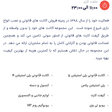
ساعت کاری
شخصیت اصلی ماجرا، Max، به همین دلیل مدتی است که به این شهر
۱۱:۰۰ الی ۲۳:۰۰
تجاری مهاجرت کرده‌اند. مدرسه‌ی شخصیت اصلی، جایی است که اتفاقات
اصلی داستان در آن رخ می‌دهد. مکس در آنجا بعد از سال‌ها با کلوئی، یکی
فعالیت خود را از سال ۱۳۹۸ در زمینه فروش اکانت های قانونی و نصب انواع
از دوستان قدیمی خود ملاقات می‌کند و بعد از آن‌که مثل روزهای اول باهم
بازی شروع نموده است . این مجموعه اکانت های خود را بدون واسطه و از
صمیمی می‌شوند یک ماجراجویی جذاب و در عین حال پر از خطر را آغاز
می‌کنند؛ ماجراجویی‌ای که آن‌ها را در برابر یک هیولا قرار می‌دهد و ممکن
طریق گیفت کارت های قانونی از استور سونی تامین می کند و همچنین
است به قیمت جانشان تمام شود.
ضمانت قانونی بودن و گارانتی کامل را به تمام مشتریان ارائه می دهد. در
گیم پلی بازی
این مجموعه در حال تلاش هستیم که با کمترین هزینه از بهترین کیفیت
وقتی حرف از گیم‌پلی بازی‌های داستان‌محور می‌شود، کمتر کسی یک
بهره ببرید .
گیم‌پلی درگیرکننده را تصور می‌کند. در سال‌های خیلی قدیم و زمانی که
عناوین Point & Click رایج بودند، آثاری وجود داشتند که ترکیب بسیار
خوبی را از داستان و گیم‌پلی ارائه می‌دادند؛ اما به تدریج با عوض شدن
اکانت قانونی پلی استیشن ۵
اکانت قانونی پلی استیشن ۴
شکل و شمایل بازی‌های داستان‌‌محور و سوم‌شخص شدن این دسته از
پلی استیشن پلاس
کنسول و دسته
بازی‌ها، گیم‌پلی آنها نیز به سمت شبیه‌سازهای پیاده‌روی رفت.
مکس در بازی یک قدرت خاص دارد: برگرداندن زمان. این قابلیت کلید اصلی حل
گیفت کارت
لوازم جانبی و اکسسوری
معماهای بازی است و باید بارها و بارها برای پیشبرد بازی از آن استفاده کنید. برای
پوبو تی وی
پوبوگیم روم VIP
مثال، ممکن است بخواهید یک جعبه‌ی مهم را بردارید، اما با یک اشتباه محتویات