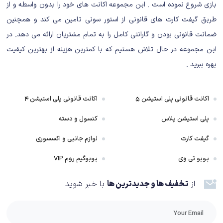
بازی شروع نموده است . این مجموعه اکانت های خود را بدون واسطه و از
گیمر باید زمان بندی کند. اکشن و مبارزه در بازی وجود دارد و خشن نیست. بازی از
طریق گیفت کارت های قانونی از استور سونی تامین می کند و همچنین
شهر نیویورک به عنوان مپ استفاده می‌کند و مکان‌های دیده شده در فیلم‌های
ضمانت قانونی بودن و گارانتی کامل را به تمام مشتریان ارائه می دهد. در
مارول، از جمله ازگارد، مالیبو، آفریقای جنوبی، دژ پرنده مارول، مزرعه بارتون،
این مجموعه در حال تلاش هستیم که با کمترین هزینه از بهترین کیفیت
واشنگتن و سوکویا نیز در بازی یافت می‌شوند.
بهره ببرید .
اکانت قانونی پلی استیشن ۵
اکانت قانونی پلی استیشن ۴
پلی استیشن پلاس
کنسول و دسته
گیفت کارت
لوازم جانبی و اکسسوری
پوبو تی وی
پوبوگیم روم VIP
از
تخفیف ها و جدیدترین ها
با خبر شوید
این مراکز جنبه بازی زیادی دارند و دارای چندین مأموریت جانبی و مراحل مخفی،