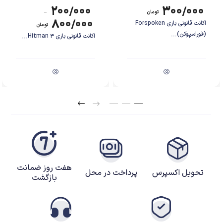
۲۰۰/۰۰۰
۳۰۰/۰۰۰
تومان
–
۸۰۰/۰۰۰
اکانت قانونی بازی Forspoken
تومان
(فوراسپوکن)...
اکانت قانونی بازی Hitman 3...
این بازی دنباله‌ای غیر رسمی برای بازی Lego marvel Super Heroes، و دومین
بازی از فرانچایز lego Marvel است. این بازی داستان فیلم‌های The Avengers،
Avengers: Age of Ultron، Captain America: The First Avenger، iron Man
3، Thor: The Dark World و Captain America: The Winter Soldier را دنبال
هفت روز ضمانت
می‌کند. بازی حاوی کاراکترهای دنیای سینمایی مارول و کاراکترهای کامیک بوک‌های
تحویل اکسپرس
پرداخت در محل
بازگشت
مارول است. مرد آهنی، کاپیتان آمریکا، هالک، balck widow، hawkeye، scarlet
witch، quicksilver، Thor، Ultron، Loki، Winter Slodier، Falcon، Vision و
War Machine و کاراکترهای کمتر شناخته شده Devil Dinasaur و Fin Fang