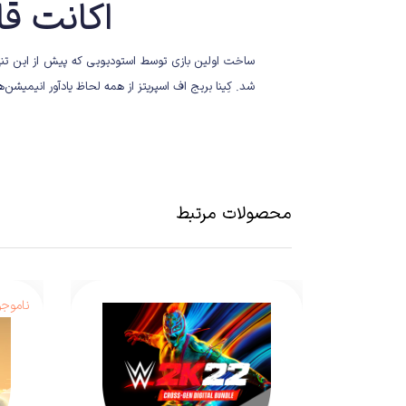
اکانت قانونی بازی 
شد. کِینا بریج اف اسپریتز از همه لحاظ یادآور انیمیشن
محصولات مرتبط
ناموجو