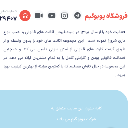
داستان بازی در هرلحظه شگفت‌‌انگیز، احساسی و بیادما
شماره تماس
شخصیت‌ها که ریشه در به‌خاطر سپردن ارواح دارد، می‌توا
فروشگاه پوبوگیم
۲۹۴۰۷
بیشتر می‌تواند با گذشته شخصیت‌ها ارتباط برقرار کند و 
فعالیت خود را از سال ۱۳۹۸ در زمینه فروش اکانت های قانونی و نصب انواع
گیم پلی بازی Kena: Bridge of Spirits
بازی شروع نموده است . این مجموعه اکانت های خود را بدون واسطه و از
استودیو Ember Lab کار خارق‌العاده‌
طریق گیفت کارت های قانونی از استور سونی تامین می کند و همچنین
با برنامه‌ریزی و منطبق بر شرایط و قابلیتی که به دست می
ضمانت قانونی بودن و گارانتی کامل را به تمام مشتریان ارائه می دهد. در
این مجموعه در حال تلاش هستیم که با کمترین هزینه از بهترین کیفیت بهره
اما به همین شکل هوش مصنوعی آن‌ها نیز درگیر مشکلات
ببرید .
ضعف‌های ساختاری مبارزات را جبران کند.
چالشی شما را با چندین پتانسیل از دست رفته برای ارائه مب
کلیه حقوق این سایت متعلق به
شرکت
پوبو گیم
می باشد
در واقع اگر با سبک 