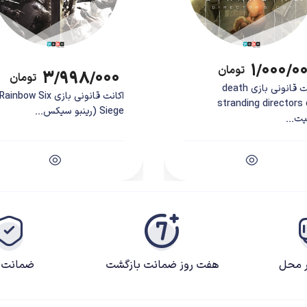
۱/۰۰۰/۰
تومان
۳/۹۹۸/۰۰۰
تومان
اکانت قانونی بازی death
اکانت قانونی بازی Rainbow Six
stranding directors 
Siege (رینبو سیکس...
ت...
K داستان دختری به نام کِینا را روایت می‌کند. کینا رابطی بین دنیای فانی و دنیای مردگان است و مانند پ
 داستان بازی با ورود کینا به روستایی خالی از سکنه آغاز می‌شود؛ جایی که کینا در کنار
ر محل
هفت روز ضمانت بازگشت
ضمانت ک
ا باید با شنیدن داستان هرکدام از شخصیت‌ها، به کمک ارواحی برود که در چنگال احساس گناه