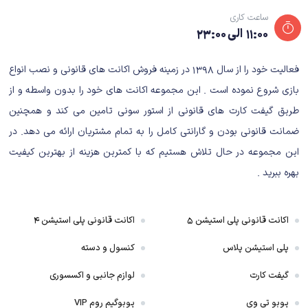
اما زمانی که شما سرگرم منوها، زمان سنج ها و مسائل پیش پا افتاده ای هستید
ساعت کاری
کم کم حساس می کنید که بازی راه خود را گم می کند. در بسیاری اوقات زمان
۱۱:۰۰ الی ۲۳:۰۰
زیادی می گذرد و شما مدام باید کلیک هایی بی هدف در جهت پیشبرد بازی انجام
دهید که با وجود لازم بودن گاهی بسیار بیش از حد می شوند و واقعا برای گیمر
فعالیت خود را از سال ۱۳۹۸ در زمینه فروش اکانت های قانونی و نصب انواع
خسته کننده هستند. شاید سازندگان با گذاشتن گزینه Skip در این صحنات، می
بازی شروع نموده است . این مجموعه اکانت های خود را بدون واسطه و از
توانستند بسیاری از مشکلات بازی را حل کنند.
طریق گیفت کارت های قانونی از استور سونی تامین می کند و همچنین
ضمانت قانونی بودن و گارانتی کامل را به تمام مشتریان ارائه می دهد. در
گیم پلی بازی Jurassic World Evolution
این مجموعه در حال تلاش هستیم که با کمترین هزینه از بهترین کیفیت
2
بهره ببرید .
گیمرها در این بازی به چند حالت مختلف دسترسی خواهند داشت و بیش از همه
بخش کمپین است که نظر مثبت مرا به خود جلب نمود. البته، این بخش از بازی
اکانت قانونی پلی استیشن ۵
اکانت قانونی پلی استیشن ۴
اندکی کوتاه‌تر از حد معمول به نظر می‌رسد اما به خوبی می‌تواند گیمرها را با
پلی استیشن پلاس
کنسول و دسته
تمامی مکانیک‌ها و کلیت بازی آشنا کند.
گیفت کارت
لوازم جانبی و اکسسوری
هر نقشه و هر حالت در بازی Jurassic Park Evolution 2 چیز جدیدی برای عرضه
پوبو تی وی
پوبوگیم روم VIP