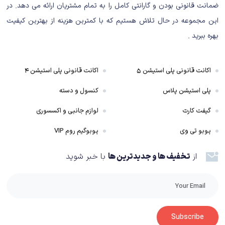
ضمانت قانونی بودن و گارانتی کامل را به تمام مشتریان ارائه می دهد. در
این مجموعه در حال تلاش هستیم که با کمترین هزینه از بهترین کیفیت
بهره ببرید .
اکانت قانونی پلی استیشن ۵
اکانت قانونی پلی استیشن ۴
پلی استیشن پلاس
کنسول و دسته
HI FI Rush
گیفت کارت
لوازم جانبی و اکسسوری
داستان بازی با اینکه ساختار و کلیت کلیشه‌ای دارد، اما تیم سازنده تمام تلاش خود
پوبو تی وی
پوبوگیم روم VIP
را کرده تا این کلیشه را به‌خوبی به‌نمایش گذاشته و تجربه‌ای سرگرم کننده ارائه
از
تخفیف ها و جدیدترین ها
با خبر شوید
دهد؛ داستانی که از همان دقایق ابتدایی می‌توان انتهای آن را حدس زد. اصلی‌ترین
دلایلی که باعث شده داستان بازی فرم و قالب خسته کننده‌ای به‌خود نگرفته و
باعث می‌شود تا انتها آن را دنبال کنید، شخصیت‌پردازی کاراکترها و صدالبته گیم‌پلی
است. شخصیت‌پردازی قهرمان داستان به‌خوبی انجام شده و رفته رفته شاهد تغییر
شخصیتی او هستیم. این مورد برای سایر کاراکترهای اصلی هم تاحدی رعایت شده
Subscribe