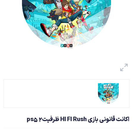
اکانت قانونی بازی HI FI Rush ظرفیت2 ps5