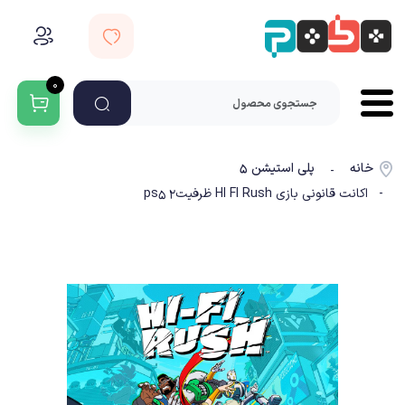
۰
خانه
پلی استیشن ۵
-
- اکانت قانونی بازی HI FI Rush ظرفیت2 ps5