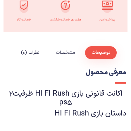
پرداخت امن
هفت روز ضمانت بازگشت
ضمانت کالا
توضیحات
مشخصات
نظرات (۰)
معرفی محصول
اکانت قانونی بازی HI FI Rush ظرفیت2
ps5
داستان بازی HI FI Rush
داستان بازی HI FI Rush در مورد پسری به نام چای است که آرزوی راک‌استار شدن را