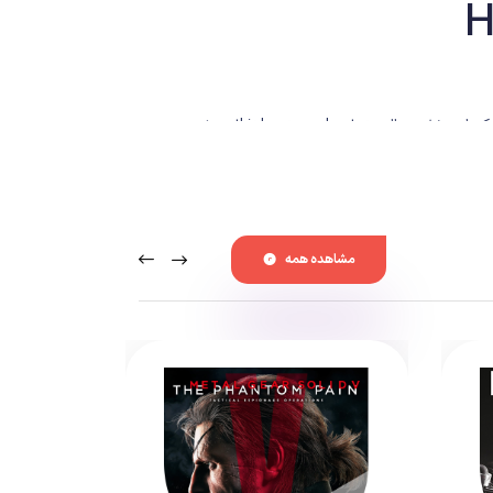
شما آخرین خط حمله کهکشان هستید. در سازمان Helldivers نام نویسی کنید و به مبارزه برای آزادی کهکشان در برابر دشمن متخاصم در سبک یک بازی خشن و البته third-person shooter بپیوندید.
مشاهده همه