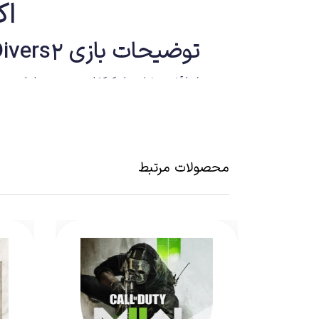
اکا
توضیحات بازی HellDivers2
پخش فوری – نیروهای مسلح فوق العاده زمینی
محصولات مرتبط