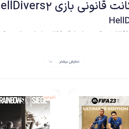
نت قانونی بازی HellDivers2
نمایش بیشتر
ناموجود