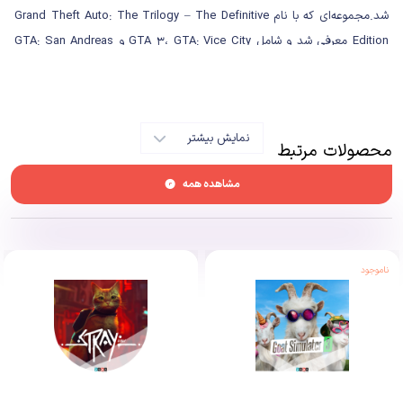
شد.مجموعه‌ای که با نام Grand Theft Auto: The Trilogy – The Definitive
Edition معرفی شد و شامل GTA 3، GTA: Vice City و GTA: San Andreas
می‌شود. بااین‌حال در دنیای بازی‌های ویدیویی، همیشه باید منتظر اتفاقات
غیرمنتظره و عجیب و غریبی هم باشیم؛ دقیقا همان‌طور که شرکت خوش‌نامی مثل
بلیزارد، در ریمستر یکی از بهترین بازی‌های استراتژی تاریخ وضعیت عجیبی رقم زد یا
نمایش بیشتر
سی‌دی پراجکت رد پس از تجربه فوق‌العاده مجموعه ویچر، بازی سایبرپانک را با
محصولات مرتبط
ایراد‌های فنی مسخره‌ای در دسترس طرفداران قرار داد.
مشاهده همه
ناموجود