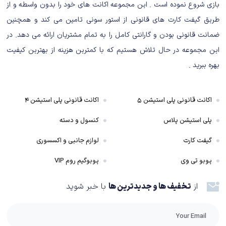
بازی شروع نموده است . این مجموعه اکانت های خود را بدون واسطه و از
طریق گیفت کارت های قانونی از استور سونی تامین می کند و همچنین
ضمانت قانونی بودن و گارانتی کامل را به تمام مشتریان ارائه می دهد. در
این مجموعه در حال تلاش هستیم که با کمترین هزینه از بهترین کیفیت
بهره ببرید .
اکانت قانونی پلی استیشن ۵
اکانت قانونی پلی استیشن ۴
داستان بازی San Andreas فقط در مورد گروه‌هی گانگستری نیست، بلکه در مورد
پلی استیشن پلاس
کنسول و دسته
رفاقت، خانواده، تجارت و حتی سیاست صحبت می‌کند. در نهایت سفری که CJ از
یک گانگستر بی‌مغز تبدیل به یکی از سهام‌داران بزرگ‌ترین کازینو سان اندریاس
گیفت کارت
لوازم جانبی و اکسسوری
می‌شود، بی‌نقص و فوق‌العاده است که همیشه در خاطره‌ها خواهد ماند.
پوبو تی وی
پوبوگیم روم VIP
گیم پلی بازی Gta Trilogy
از
تخفیف ها و جدیدترین ها
با خبر شوید
مراحل بازی کاملا دست نخورده باقی مانده‌اند اما بعضی مکانیک‌های گیم پلی
تغییر کرده‌اند و می‌توان گفت این تغییرات همگی مثبت بوده‌اند. مهم‌ترین این