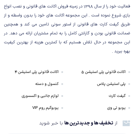
فعالیت خود را از سال ۱۳۹۸ در زمینه فروش اکانت های قانونی و نصب انواع
که فورتزا را به یک بازی ریسینگ تمام عیار تبدیل کرده و بااینکه تغییرات کمی در آن
اعمال شده، اما همچنان هیجان‌انگیز است. درواقع فرمول پلی‌گراند گیمز برای این
بازی شروع نموده است . این مجموعه اکانت های خود را بدون واسطه و از
سری آن‌قدر خوب و کامل است که بتواند با اعمال تغییرات جزئی، کاربران را سرگرم
طریق گیفت کارت های قانونی از استور سونی تامین می کند و همچنین
نگه دارد.
ضمانت قانونی بودن و گارانتی کامل را به تمام مشتریان ارائه می دهد. در
گیم پلی بازی Forza Horizen 5
این مجموعه در حال تلاش هستیم که با کمترین هزینه از بهترین کیفیت
بهره ببرید .
موردی که در بازی‌های ریسینگ باعث جذابیت گیم‌پلی می‌شود، طراحی ماشین،
تنوع محیط‌ها و محتویاتی است که دراختیار مخاطب قرار داده می‌شود. فورتزا
هورایزن ۵ بیش از ۵۰۰ ماشین دارد که تقریبا می‌توان گفت اکثر آن‌ها طراحی
اکانت قانونی پلی استیشن ۵
اکانت قانونی پلی استیشن ۴
متفاوتی نسبت به یکدیگر دارند. زمانی‌که هدایت دو ماشین مختلف را به‌دست
پلی استیشن پلاس
کنسول و دسته
می‌گیرید، حتی اگر در یک کلاس باشند، به‌خوبی عملکرد متفاوت هرکدام را متوجه
خواهید شد. شاید با رانندگی آزادانه در محیط آنطور که باید و شاید تفاوت
گیفت کارت
لوازم جانبی و اکسسوری
ماشین‌ها نمایان نشود، اما زمانی‌که پا به یک مسابقه می‌گذارید، تفاوت در سرعت
پوبو تی وی
پوبوگیم روم VIP
شتاب، هندلینگ، سرعت اولیه و موارد مشابه چیزهایی هستند که به درستی روی
برد و باخت شما تأثیرگذار هستند.
از
تخفیف ها و جدیدترین ها
با خبر شوید