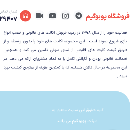
شماره تماس
فروشگاه پوبوگیم
۲۹۴۰۷
Destroy All Humans! 2 : Reprobed
داستان بازی Destroy All Humans ! 2 : Reprobed
فعالیت خود را از سال ۱۳۹۸ در زمینه فروش اکانت های قانونی و نصب انواع
بازی شروع نموده است . این مجموعه اکانت های خود را بدون واسطه و از
طریق گیفت کارت های قانونی از استور سونی تامین می کند و همچنین
ضمانت قانونی بودن و گارانتی کامل را به تمام مشتریان ارائه می دهد. در
این مجموعه در حال تلاش هستیم که با کمترین هزینه از بهترین کیفیت بهره
ببرید .
می‌کنند که رئیس‌جمهور آمریکا هستند.
Crypto باید دسیسه‌ها و نقشه‌های گروه‌های مختلف، از KGB در روسیه گرفته تا سازمان MI6 انگلستان و یاکوزا‌ها و نینجاهای شرور در ژاپن را خنثی کند!
کلیه حقوق این سایت متعلق به
منطق و جدیت به دور هستند و به نوعی هدف کلی ساخت ا
شرکت
پوبو گیم
می باشد