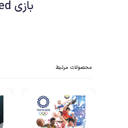
بازی Destroy All Humans ! 2 : Reprobed
آدم فضایی‌ها شاید غریب‌ترین افسانه‌هایی هستند که از
ریمیک قسمت اول این فرنچایز در سال ۲۰۲۰، حالا قسمت دوم آن با عنوان Destroy All Humans! 2 – Reprobed توسط استودیوی
محصولات مرتبط