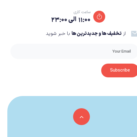
ساعت کاری
۱۱:۰۰ الی ۲۳:۰۰
از
تخفیف ها و جدیدترین ها
با خبر شوید
داستان بازی Destroy All Humans! 2 : Reprobed ، حدود ۱۰ سال پس از وقایع نسخه‌ی اول در جریان است. جایی که شخصیت اصلی سری، یعنی Cryptosporidium-137 از سیاره Furon، طی
Subscribe
انفجاری کشته می‌شود (سازمان KGB کشور روسیه سفینه مستقر آن‌ها در فضا را منفجر می‌کند). حال این بار مخاطبان کنترل یک کلون از Cryptosporidium-137 را برعهده می‌گیرند و همچنان تظاهر
حال ماجراجویی پر فراز و نشیب Crypto آغاز می‌گردد. از یک طرف او به دنبال انتقام حمله به سفینه‌ Furon است و از طرف دیگر باید با نقشه‌های سازمان KGB مقابله کند و در کل، در طول داستان بازی
داستان و وقایع بازی، عجیب و غریب، خنده‌دار و بعضاً احمقانه هستند که البته کاملا با اتمسفر، فضا و شرایط کلی بازی همخوانی دارند. عناوینی مانند Destroy All Humans! 2: Reprobed، کاملا از