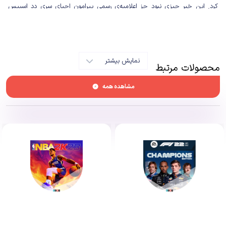
کرد. این خبر چیزی نبود جز اعلامیه‌ی رسمی پیرامون احیای سری دد اسپیس
(Dead Space). مجموعه‌ای که حدود یک دهه از آخرین نسخه‌ی آن گذشته و
رسما در یک کُما قرار داشت. حالا تیم موتیو (EA Motive) مامور شده تا اولین
نسخه از سری دد اسپیس را بازسازی بکند. بازسازی اثری که بدون شک یکی از
نمایش بیشتر
محصولات تاثیرگذار در تاریخ ژانر اکشن/ترس/بقا به‌حساب می‌آید و بازسازی آن برای
محصولات مرتبط
تیمی کم‌تجربه مثل متیو، یک ماموریت بسیار سخت و پرفشار به‌حساب می‌آمد.
مشاهده همه