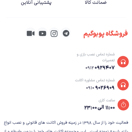
در ریمیک دد اسپیس دوباره همان داستان معروف اولین قسمت از مجموعه روایت
ضمانت کالا
پشتیبانی آنلاین
می‌شود. به‌دنبال اتمام حجم بالایی از منابع معدنی در کره‌ی زمین، حفاری سیاره‌ای
در دستور کار دولت کره‌ی خاکی است. سفینه‌ی
یو‌اس‌جی ایشی‌مورا
(USG
Ishimura) با سابقه‌ی بیش از ۳۰ حفاری کاملا موفق، نمادی از تلاش بشریت برای
فروشگاه پوبوگیم
بقا محسوب می‌شود. سفینه‌ی که در واقع یک ماشین آخرالزمان برای سیاره‌ها است
و به‌قیمت بقای انسان، جوهره‌ی وجودی هر سیاره را بیرون می‌کشد. قطع شدن
ارتباط این سفینه با مرکز ارتباطی واقع در کره‌ی زمین، تیمی متشکل از
زک هموند،
شماره تماس نصب بازی و
کندرا دنیلز، آیزاک کلارک
و دو خلبان با نام‌های
چن
و
جانستون
را به این سفینه
تعمیرات
۰۹۲۹۴۰۷
۰۹۱۲
می‌فرستد تا آسیب‌های احتمالی را تعمیر کنند. قضیه اما به‌همین سادگی‌ها هم
نیست چرا که یک ناهنجاری در میان خدمه‌ی ایشی‌مورا درحال شیوع بوده و آن‌ها را
شماره تماس مشاوره اکانت
به یک مشت هیولای هچل‌هفت تبدیل کرده است. قهرمان قصه‌ که آیزاک کلارک،
۹۰۲۶۹۰۹
۰۹۱۰
یک مهندس نخبه و بی‌خبر از همه‌جا است حالا باید با تکیه‌بر ابزار حفاری خود،
ساعت کاری
برای زنده ماندن تلاش و راهی برای فرار پیدا کند.
۱۱:۰۰ الی ۲۳:۰۰
بازسازی دد اسپیس همانقدر که در بازآفرینی روایت مرموز و آرام‌سوز نسخه‌ی ۲۰۰۸
فعالیت خود را از سال ۱۳۹۸ در زمینه فروش اکانت های قانونی و نصب انواع
موفق است، در عمق دادن به‌کاراکترها و ارائه‌ی یک داستان‌سرایی «شخصیت‌محور»
بازی شروع نموده است . این مجموعه اکانت های خود را بدون واسطه و از