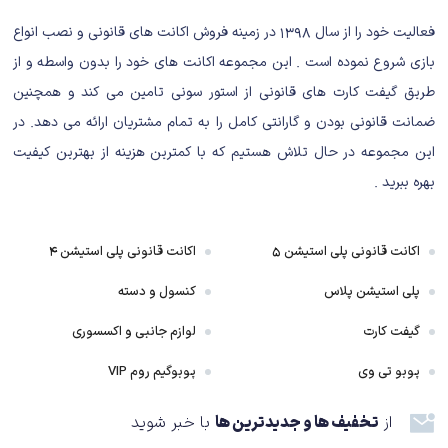
زندگی می کنند.
فعالیت خود را از سال ۱۳۹۸ در زمینه فروش اکانت های قانونی و نصب انواع
بازی شروع نموده است . این مجموعه اکانت های خود را بدون واسطه و از
طریق گیفت کارت های قانونی از استور سونی تامین می کند و همچنین
گیم پلی بازی cuphead
ضمانت قانونی بودن و گارانتی کامل را به تمام مشتریان ارائه می دهد. در
گیم پلی بازی cuphead هیجان بسیار زیادی برای شما به همراه دارد و می توان آن
این مجموعه در حال تلاش هستیم که با کمترین هزینه از بهترین کیفیت
را به عنوان یکی از جذاب ترین گیم پلی های حال حاضر در دنیا معرفی کرد. اگر
بهره ببرید .
بخواهیم اشاره ای اجمالی به ژانر این بازی داشته باشیم می توان گفت که سبکی
اکشن و شوتر دارد. برای بررسی گیم پلی بازی cuphead بایستی از جهات مختلفی
اکانت قانونی پلی استیشن ۵
اکانت قانونی پلی استیشن ۴
این کار را انجام داد.
پلی استیشن پلاس
کنسول و دسته
گیفت کارت
لوازم جانبی و اکسسوری
پوبو تی وی
پوبوگیم روم VIP
از
تخفیف ها و جدیدترین ها
با خبر شوید