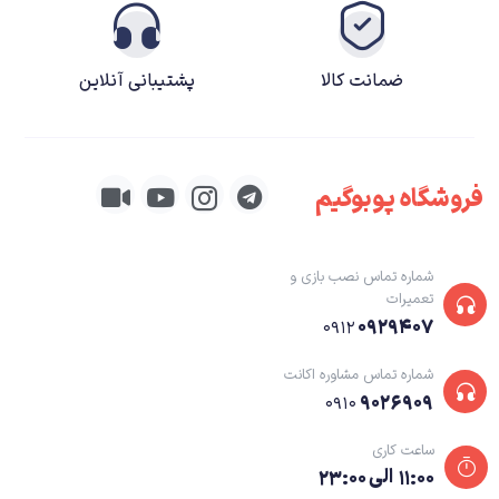
CupHead Dont Deal With the Evil
داستان بازی cuphead
ضمانت کالا
پشتیبانی آنلاین
داستان بازی cuphead ساده است؛ در این بازی دو برادر ایفای نقش می کنند که با
نام های cuphead و Mugman شناخته می شوند. این شخصیت ها در بازی های
شرطی به شیطان می بازند و به این ترتیب شیطان سعی دارد تا روح آن ها را تسخیر
کند. با توجه به این موضوع بایستی تمام تلاش خود را به کار گیرند تا مانع از
فروشگاه پوبوگیم
تسخیر روح خود توسط شیطان شوند. در این مسیر باس هایی پیش روی آن ها
قرار می گیرند که باید آن ها را نابود سازند.
شماره تماس نصب بازی و
تعمیرات
ممکن است تصور کنید که از بین بردن این باس ها کار ساده ای نیست؛ اما به هیچ
۰۹۲۹۴۰۷
۰۹۱۲
عنوان ساده نبوده و در این راستا بایستی مراحل سختی را پشت سر بگذارید. این
باس ها موجوداتی بسیار خطرناک هستند که براساس داستان بازی cuphead شما
شماره تماس مشاوره اکانت
۹۰۲۶۹۰۹
۰۹۱۰
وظیفه دارید تا در نقش کاپ هد با آن ها مبارزه کنید. با خرید اکانت cuphead وارد
دنیایی فانتزی خواهید شد که حالتی کارتونی دارد. داستان این بازی روایتی از سال
ساعت کاری
1930 را شرح می دهد که شخصیت های اصلی آن در جنگلی با نام inkwell isle
۱۱:۰۰ الی ۲۳:۰۰