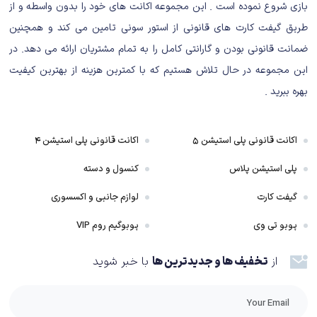
بپردازند. این بار البته کرش به خاطر ایجاد شدن یک حفره در صفحه‌ی فضا-زمان،
بازی شروع نموده است . این مجموعه اکانت های خود را بدون واسطه و از
به محیط‌های بسیار بیشتری سر می‌زند و می‌خواهد به کمک چهار ماسک قدرت
طریق گیفت کارت های قانونی از استور سونی تامین می کند و همچنین
باستانی، نظم را به دنیا بازگرداند.
ضمانت قانونی بودن و گارانتی کامل را به تمام مشتریان ارائه می دهد. در
این مجموعه در حال تلاش هستیم که با کمترین هزینه از بهترین کیفیت
هر شخصی که سری بازی Crash Bandicoot را می‌شناسد، می‌داند که نباید با
بهره ببرید .
انتظارات ویژه‌ای به سمت داستان و داستان‌گویی آن برود. ولی خوش‌بختانه Crash
Bandicoot 4: It’s About Time در معرفی ذات داستانی خود به مخاطب
اکانت قانونی پلی استیشن ۵
اکانت قانونی پلی استیشن ۴
تازه‌نفس هم عالی است و در عرض چند دقیقه به همه می‌فهماند که قصه در
مقابل گیم‌پلی بازی، چه جایگاهی دارد. در نتیجه تک‌تک کات‌سین‌های داستانی،
پلی استیشن پلاس
کنسول و دسته
دیالوگ‌های جالب و کمدی تصویری «کرش بندیکوت 4»، همواره حکم ارزش افزوده
گیفت کارت
لوازم جانبی و اکسسوری
بر کشش گیم‌پلی چالش‌برانگیز و شیرین بازی را دارند.
پوبو تی وی
پوبوگیم روم VIP
گیم پلی بازی Crash Bandicoot 4
از
تخفیف ها و جدیدترین ها
با خبر شوید
بااین‌حال گیمرهایی که از سال‌ها قبل با سری بازی Crash Bandicoot همراه
شدند، به کمک این بازی بیشتر لبخند می‌زنند. زیرا Crash Bandicoot 4: It’s
About Time پرشده از ارجاعاتی به‌جا و عالی به قسمت‌های قبلی است که اصلا