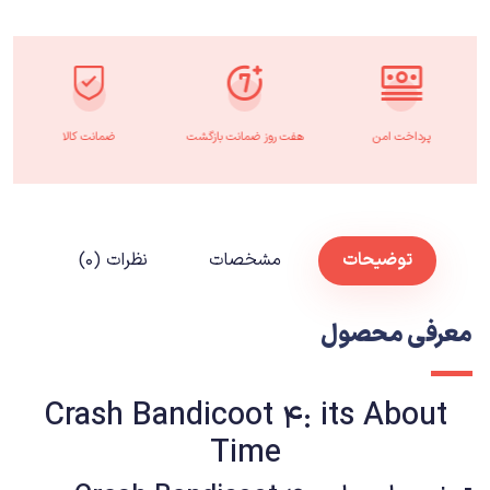
پرداخت امن
هفت روز ضمانت بازگشت
ضمانت کالا
توضیحات
مشخصات
نظرات (۰)
معرفی محصول
Crash Bandicoot 4: its About
Time