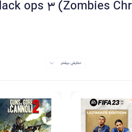
ان در نسخه اول سری call of duty black ops
داستانی فوق العاده و شخصیت های به یاد ماندنی را خلق کردند. Black Ops 2 تمرکز زیادی بر روی بخش 
نمایش بیشتر
کند. ظاهرا Teryarch علاقه زیادی به بخش چند نفره
د
Call Of D است
ی استودیو است و اگر آنها را تجربه کرده باشید احساس خواهید کرد که در یک فضای آشنا قرار گرفت