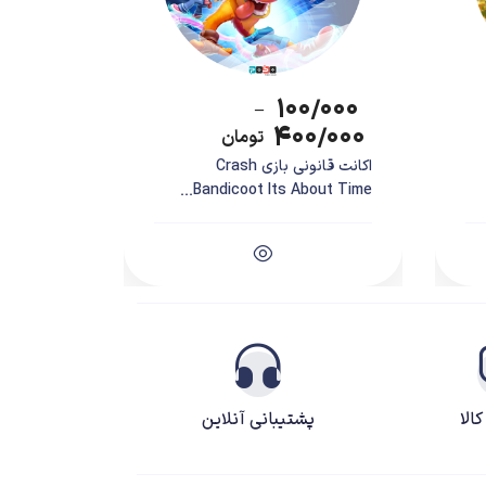
ی دارد. علاوه بر آن مورد دیگری که برای نخستین بار در
۱۰۰/۰۰۰
–
واقع گرایانه تر شدن بازی از صدا گذاران و بازیگران
۴۰۰/۰۰۰
تومان
اکانت قانونی بازی Crash
Bandicoot Its About Time...
سازندگان برای صداگذاری بازی نیز از تیم خوبی استفاده کرده اند. به عنوان مثال آقای Christopher meloni که پیش از این در سریال تلویزیونی Law and order به ایفای نقش پرداخته بود صداگذار
شخصیت منفی John Taylor است. همچنین خانم Katee Sackhoff که صداپیشه شخصیت مونث Sarah Hall می باشد سابقه حضور در مجموعه Battlestar Galactica را داشته است. ایشان پیشتر
نیز صداگذار عناوینی چون Halo 3, Resistance 2 و Spider man: Edge of Time بوده است. علاوه بر این دو صداگذار اصلی نام افراد دیگری نظیر Tony Amendola, Sean Douglas, Rachel
الا
پشتیبانی آنلاین