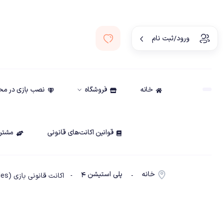
ورود/ثبت نام
خانه
فروشگاه
نصب بازی در م
قوانین اکانت‌های قانونی
مشتری
خانه
پلی استیشن ۴
-
- اکانت قانونی بازی call of duty black ops 3 (Zombies Chronicles) ظرفیتps4 – 1