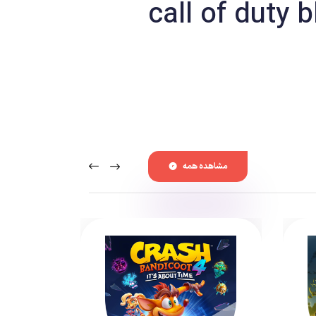
چند نفره داشتند و ویژگی های مناسبی به آن اضافه کردند تا بخش چند نفره بازی را باز هم
مشاهده همه
استودیوی Teryarch با عرضه عنوان زیبای Black Ops در سال ۲۰۱۰ میلادی و پرداختن به وقایع جنگ سرد سری Call Of Duty را وارد عرصه تازه ای کرد و با انتشار Black Ops2 در سال ۲۰۱۲ این مسیر را
ادامه داد. Black Ops 2 به مانند نسخه اول نبود با این حال پتانسیل زیادی برای موفقیت داشت. استودیو تلاش کرد که تغییراتی در بخش Campaign و به خصوص بخش چند نفره سری ایجاد
 دارد و در Black Ops 3 نیز سرمایه گذاری زیادی بر روی حالت Co-op دربخش تک نفره کرده است و همچنین دست بازیکنان را در طراحی شخصیت
ه اید. در شرایطی که برخی از طرفداران بی صبرانه منتظر عرضه