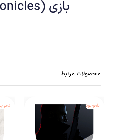
بازی call of duty black ops 3 (Zombies Chronicles)
استودیو
Teryarch
همواره تلاش کرده است تا عناوین نو آورانه ای را در سری COD منتشر نماید. سازندگ
جذاب تر نمایند.
محصولات مرتبط
ناموجود
ناموجو
مورد علاقه خود آزاد گذاشته است.
گیم‌پلی همان مخلوط آشنا سری uty
جهان Black Ops 3 به مانند عناوین قبل