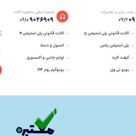
 نصب بازی و تعمیرات
شماره تماس مشاوره اکانت
۹۰۲۶۹۰۹
۰۹
۰۹۱۰
۰۹۱۲
اکانت قانونی پلی استیشن ۵
اکانت قانونی پلی استیشن ۴
ف سفر به غرب است. این بازی برداشتی متفاوت از این اثر کلاسیک چینی به شمار میرود 
پلی استیشن پلاس
کنسول و دسته
با نقش آف
گیفت کارت
لوازم جانبی و اکسسوری
ا اشراف پیدا کرد تا رشد نهایی معنویت و دانش رخ دهد. Monkey King جاه‌طلبی تبدیل شدن به یک خدا را دارد.
پوبو تی وی
پوبوگیم روم VIP
ack Myth Wukong
ووکانگ در مبارزات طراحی شده است. در این اثر، سه طریقت مبارزه/استنس (Stance) با فنون و فهرست آپگ