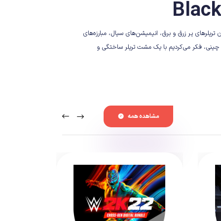
یش و با آن تریلرهای پر زرق و برق، انیمیشن‌های سیال، مبارزه‌های
 چینی، فکر می‌کردیم با یک مشت تریلر ساختگی و
گیم‌پلی غیرواقعی، قرار نیست به خط پایان برسد و احتمالا سرکاری است.این ویدیوگیم اکشن وماجرایی غیر-سولزلایک، روی بازآفرینی ماجرای «سفرنامه غرب Journey to the West» تمرکز کرده و
مشاهده همه