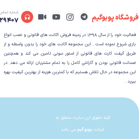
شماره تماس
اکانت قانونی بازی Black Myth Wukong
فروشگاه پوبوگیم
۲۹۴۰۷
داستان بازی Black Myth Wukong
فعالیت خود را از سال ۱۳۹۸ در زمینه فروش اکانت های قانونی و نصب انواع
داستان بازی افسانه سیاه ووکونگ برگرفته از رمان معرو
بازی شروع نموده است . این مجموعه اکانت های خود را بدون واسطه و از
Kingdom
طریق گیفت کارت های قانونی از استور سونی تامین می کند و همچنین
ضمانت قانونی بودن و گارانتی کامل را به تمام مشتریان ارائه می دهد. در
جهان‌بینی در ادیان چینی و فلسفه‌های پیرامون آن است که باید کاملاً به آن‌ه
این مجموعه در حال تلاش هستیم که با کمترین هزینه از بهترین کیفیت بهره
ببرید .
گیم پلی بازی Black Myth Wukong
کلیه حقوق این سایت متعلق به
شرکت
پوبو گیم
می باشد