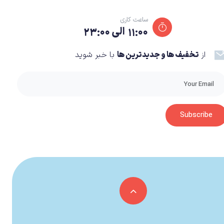
ساعت کاری
۱۱:۰۰ الی ۲۳:۰۰
از
تخفیف ها و جدیدترین ها
با خبر شوید
که پیش تر ما در آثار سینمایی مانند:
The Forbidden
رینی Jackie Chan و Jet Li شاهد روایت آن بودیم. شما در نقش میمون شاه (Monkey King) یا ووکانگ (Wukong) ایفای نقش خواهید کرد و وظیفه دارید از راهبی که لوحی
بسیار قدرتمند را در اختیار دارد محافظت کنید اما در انجام اینکار موفق نیستید.سان ووکانگ که از یک تخم سنگی در زمان ادغام زمین و بهشت به دنیا آمد، تصمیم گرفت به دنبال Tao برود. Tao نوعی
Subscribe
فنگ جی (Feng Ji)، تهیه‌کننده ارشد Black Myth: Wukong، در صحبت‌های اخیر خود اعلام کرد که هدف تیم توسعه‌دهنده ساخت اثری است که حداقل به مدت ۱۵ ساعت پلیر را درگیر کند.بازی
Bl یک ویدیوگیم اکشن/ماجرایی خطی و مرحله به مرحله است که در ساختار خود از مولفه‌های ژانر نقش‌آفرینی (RPG) بهره می‌برد. گیم‌پلی بازی با محوریت بهره‌گیری از چوب‌دستی
رید ویژه در دسترس بازیکن قرار می‌گیرد تا گیمر با ترکیب حمله‌های قدرتی و سرعتی، دشمنان را