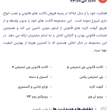
۱۱:۰۰ الی ۲۳:۰۰
Battlefield Hardline (به اختصار BH) به نبرد پلیس با گروه‌های خلافکار و عمدتا
مافیای مواد مخدر می‌پردازد. شما در نقش
نیکولاس مدوزا
یکی از نیروهای پلیس
فعالیت خود را از سال ۱۳۹۸ در زمینه فروش اکانت های قانونی و نصب انواع
شهر میامی به بازی خواهید پرداخت. پلیسی وظیفه شناس که به دلایلی در ابتدای
بازی شروع نموده است . این مجموعه اکانت های خود را بدون واسطه و از
بازی او را در لباس یک زندانی مشاهده می‌کنید. به نظر می‌رسد او خلافی انجام
داده و شاید هم برایش پاپوشي دوخته شده باشد!
طریق گیفت کارت های قانونی از استور سونی تامین می کند و همچنین
ضمانت قانونی بودن و گارانتی کامل را به تمام مشتریان ارائه می دهد. در
این سوالات در همان ابتدای بازی به ذهن مخاطب می‌رسد. با پیشروی در بازی به
این مجموعه در حال تلاش هستیم که با کمترین هزینه از بهترین کیفیت
جواب سوالات خود خواهید رسید و سرنوشت مدوزا را قبل و بعد از دستگیری
بهره ببرید .
دنبال خواهید کرد. به غیر از او شخصیت‌های دیگری نیز در بازی حضور دارند که از
مهمترین آن‌ها می‌توان به کاراگاه زنی اشاره کرد که در اکثر مراحل بازی در کنار مدوزا
اکانت قانونی پلی استیشن ۵
اکانت قانونی پلی استیشن ۴
حضور دارد.
پلی استیشن پلاس
کنسول و دسته
گیفت کارت
لوازم جانبی و اکسسوری
پوبو تی وی
پوبوگیم روم VIP
از
تخفیف ها و جدیدترین ها
با خبر شوید