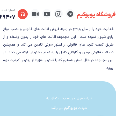
حمله تایتان‌ها (فصل ۱)
شماره تماس
فروشگاه پوبوگیم
۲۹۴۰۷
داستان بازی از حمله تایتان‌ها به دیوار ماریا شروع می
می‌گیرند تا به ارتش ملحق شوند و به نبرد با تایتان‌ها بپرد
فعالیت خود را از سال ۱۳۹۸ در زمینه فروش اکانت های قانونی و نصب انواع
بازی شروع نموده است . این مجموعه اکانت های خود را بدون واسطه و از
کشف قدرت ارن (فصل ۲)
طریق گیفت کارت های قانونی از استور سونی تامین می کند و همچنین
ضمانت قانونی بودن و گارانتی کامل را به تمام مشتریان ارائه می دهد. در
در ادامه داستان، ارن کشف می‌کند که توانایی تبدیل شدن 
این مجموعه در حال تلاش هستیم که با کمترین هزینه از بهترین کیفیت بهره
این قدرت برای بازپس‌گیری دیوار ماریا و محافظت از بشر
ببرید .
نبرد با تایتان‌های عجیب (فصل ۳)
در فصل سوم، تایتان‌های جدید و قدرتمندتری معرفی می‌شون
کلیه حقوق این سایت متعلق به
تاریخچه آنها آشکار می‌شود. ارن و دوستانش باید با ای
شرکت
پوبو گیم
می باشد
ویژگی‌های گیم‌پلی: