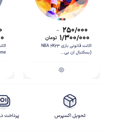
۰
۲۵۰/۰۰۰
–
۰۰
۱/۳۰۰/۰۰۰
تومان
اکانت قانونی بازی NBA 2K23
(بسکتبال ان بی...
e...
Attack on Titan 2
بازی
Attack on Titan 2: Final Battle
بر اساس انیمه و مانگای معروف “Attack on Titan” سا
Omega Force
توسعه یافته و توسط Koei Tecmo منتشر شده است.
تحویل اکسپرس
پرداخت د
داستان بازی
al Battle