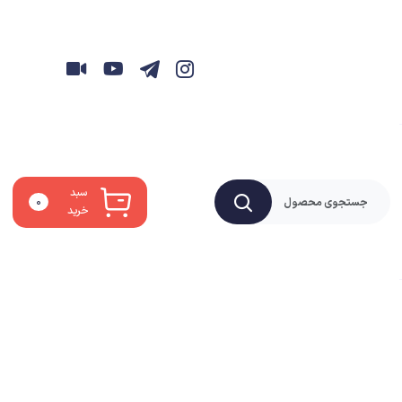
سبد
۰
خرید