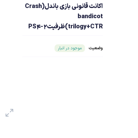
اکانت قانونی بازی باندل(Crash
bandicot
trilogy+CTR)ظرفیت2-PS4
وضعیت
شناسه محصول ۲۱۳۵۷
موجود در انبار