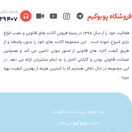
( Crash bandicot trilogy + CTR )
داستان بازی‌ها
شماره تماس
فروشگاه پوبوگیم
۲۹۴۰۷
داستان Crash Bandicoot N. Sane Trilogy
فعالیت خود را از سال ۱۳۹۸ در زمینه فروش اکانت های قانونی و نصب انواع
Crash Bandicoot
بازی شروع نموده است . این مجموعه اکانت های خود را بدون واسطه و از
طریق گیفت کارت های قانونی از استور سونی تامین می کند و همچنین
سلطه خود در بیاورد. Crash باید از موانع گوناگون عبور کند و از قدرت‌های Aku Aku برای رسیدن به Cortex و نجات Tawna استفاده کند.
ضمانت قانونی بودن و گارانتی کامل را به تمام مشتریان ارائه می دهد. در
این مجموعه در حال تلاش هستیم که با کمترین هزینه از بهترین کیفیت بهره
oot 2: Cortex Strikes Back
ببرید .
فریب اوست و برنامه‌های شوم دیگری دارد.
Crash Bandicoot: Warped
کلیه حقوق این سایت متعلق به
شرکت
پوبو گیم
می باشد
زمان (Time Twister) اقدام می‌کنند. Crash و خواهرش Coco باید از ماشین زمان استفاده کنند تا جلوی نقشه‌های پلید آن‌ها را بگیرند.