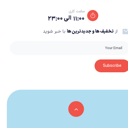
ساعت کاری
۱۱:۰۰ الی ۲۳:۰۰
از
تخفیف ها و جدیدترین ها
با خبر شوید
در بازی اول، Crash در تلاش برای نجات دوست دخترش Tawna از دست دکتر Neo Cortex است. Cortex می‌خواهد با استفاده از موجودات زنده جزیره Wumpa به عنوان سربازانش، جهان را تحت
Subscribe
در بازی دوم، Cortex مدعی این است که می‌خواهد زمین را نجات دهد و از Crash می‌خواهد که به او در جمع‌آوری Crystal ها کمک کند. Crash از طریق Coco متوجه می‌شود که Cortex در حال
در بازی سوم، پس از انفجار سفینه فضایی Cortex Vortex، برادر شیطانی Aku Aku، یعنی Uka Uka آزاد می‌شود و با Cortex و دکتر N. Tropy برای جمع‌آوری Crystal ها و Gem ها از طریق ماشین