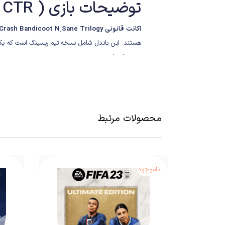
توضیحات بازی ( Crash bandicot trilogy + CTR )
اکانت قانونی Crash Team Racing Nitro-Fueled + Crash Bandicoot N.Sane Trilogy برای PS5/PS4
هستند. این باندل شامل نسخه تیم ریسینگ است که یکی
به همراه دارد.
محصولات مرتبط
ناموجود