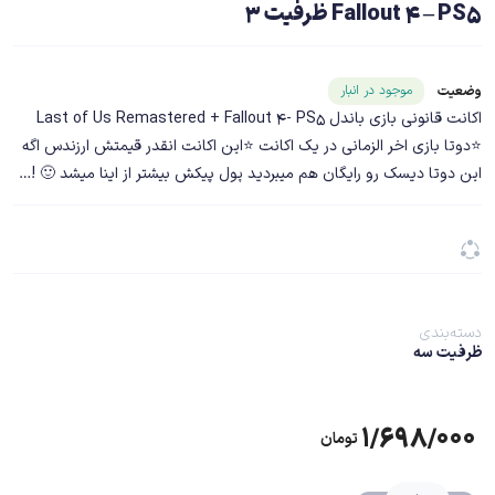
Fallout 4 – PS5 ظرفیت 3
شناسه محصول ۲۰۸۰۳
موجود در انبار
وضعیت
اکانت قانونی بازی باندل Last of Us Remastered + Fallout 4- PS5
⭐️دوتا بازی اخر الزمانی در یک اکانت ⭐️این اکانت انقدر قیمتش ارزندس اگه
این دوتا دیسک رو رایگان هم میبردید پول پیکش بیشتر از اینا میشد 🙂 !…
دسته‌بندی
ظرفیت سه
۱/۶۹۸/۰۰۰
تومان