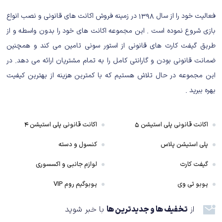
ناشر
: Sony Computer Entertainment
فعالیت خود را از سال ۱۳۹۸ در زمینه فروش اکانت های قانونی و نصب انواع
پلتفرم
: PlayStation 4
بازی شروع نموده است . این مجموعه اکانت های خود را بدون واسطه و از
تاریخ انتشار
: ۲۹ جولای ۲۰۱۴
طریق گیفت کارت های قانونی از استور سونی تامین می کند و همچنین
ژانر
: اکشن-ماجراجویی، ترس و بقا
حالت‌ها
: تک‌نفره، چندنفره آنلاین
ضمانت قانونی بودن و گارانتی کامل را به تمام مشتریان ارائه می دهد. در
این مجموعه در حال تلاش هستیم که با کمترین هزینه از بهترین کیفیت
بهره ببرید .
اکانت قانونی پلی استیشن ۵
اکانت قانونی پلی استیشن ۴
پلی استیشن پلاس
کنسول و دسته
گیفت کارت
لوازم جانبی و اکسسوری
پوبو تی وی
پوبوگیم روم VIP
از
تخفیف ها و جدیدترین ها
با خبر شوید